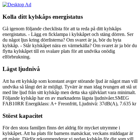
Kolla ditt kylskåps energistatus
Gå igenom följande checklista för att ta reda på ditt kylskåps
energistatus. - Lägg en ficklampa i kylskåpet och stäng dörren. Ser
du något ljus kring dörrlisterna? Om svaret är ja, bör du byta
kylskåp. - Står kylskåpet nära en värmekälla? Om svaret är ja bör du
flytta kylskåpet till en svalare plats för att undvika onödig
elförbrukning.
Lägst ljudnivå
Att ha ett kylskåp som konstant avger störande ljud är något man vill
undvika så långt det är möjligt. Tyvärr är man idag tvungen att stå ut
med lite ljud från sitt kylskåp men detta ska självklart vara minimalt.
Följande kylskåp har en av marknadens lägsta ljudnivåer.SMEG
FAB10RR Energiklass: A+ Freonfritt, Ljudnivå: 37dB(A), 7.635 kr
Störst kapacitet
För den stora familjen finns det aldrig för mycket utrymme i
kylskåpet. Att ha plats för barnens matsäckar, veckans middagar är
ett måste. Därför rekommenderar vi nedan kylskåp för dig som vill