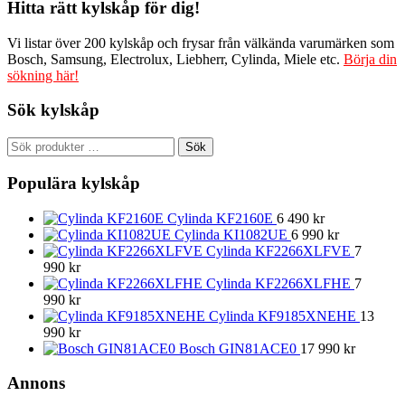
Hitta rätt kylskåp för dig!
Vi listar över 200 kylskåp och frysar från välkända varumärken som
Bosch, Samsung, Electrolux, Liebherr, Cylinda, Miele etc.
Börja din
sökning här!
Sök kylskåp
Sök
Sök
efter:
Populära kylskåp
Cylinda KF2160E
6 490
kr
Cylinda KI1082UE
6 990
kr
Cylinda KF2266XLFVE
7
990
kr
Cylinda KF2266XLFHE
7
990
kr
Cylinda KF9185XNEHE
13
990
kr
Bosch GIN81ACE0
17 990
kr
Annons