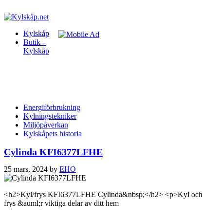
Kylskåp
Butik –
Kylskåp
Energiförbrukning
Kylningstekniker
Miljöpåverkan
Kylskåpets historia
Cylinda KFI6377LFHE
25 mars, 2024
by
EHO
<h2>Kyl/frys KFI6377LFHE Cylinda&nbsp;</h2> <p>Kyl och
frys &auml;r viktiga delar av ditt hem