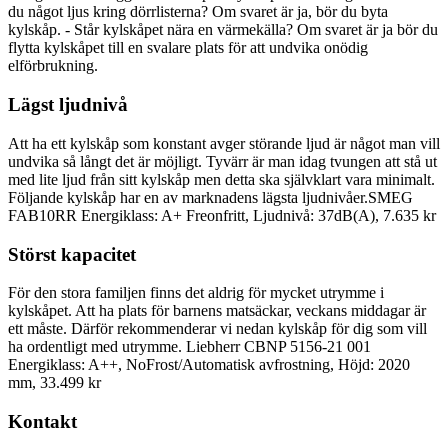
du något ljus kring dörrlisterna? Om svaret är ja, bör du byta
kylskåp. - Står kylskåpet nära en värmekälla? Om svaret är ja bör du
flytta kylskåpet till en svalare plats för att undvika onödig
elförbrukning.
Lägst ljudnivå
Att ha ett kylskåp som konstant avger störande ljud är något man vill
undvika så långt det är möjligt. Tyvärr är man idag tvungen att stå ut
med lite ljud från sitt kylskåp men detta ska självklart vara minimalt.
Följande kylskåp har en av marknadens lägsta ljudnivåer.SMEG
FAB10RR Energiklass: A+ Freonfritt, Ljudnivå: 37dB(A), 7.635 kr
Störst kapacitet
För den stora familjen finns det aldrig för mycket utrymme i
kylskåpet. Att ha plats för barnens matsäckar, veckans middagar är
ett måste. Därför rekommenderar vi nedan kylskåp för dig som vill
ha ordentligt med utrymme. Liebherr CBNP 5156-21 001
Energiklass: A++, NoFrost/Automatisk avfrostning, Höjd: 2020
mm, 33.499 kr
Kontakt