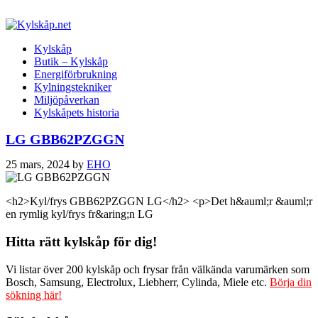
Kylskåp
Butik – Kylskåp
Energiförbrukning
Kylningstekniker
Miljöpåverkan
Kylskåpets historia
LG GBB62PZGGN
25 mars, 2024
by
EHO
<h2>Kyl/frys GBB62PZGGN LG</h2> <p>Det h&auml;r &auml;r
en rymlig kyl/frys fr&aring;n LG
Hitta rätt kylskåp för dig!
Vi listar över 200 kylskåp och frysar från välkända varumärken som
Bosch, Samsung, Electrolux, Liebherr, Cylinda, Miele etc.
Börja din
sökning här!