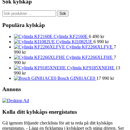
Sök kylskåp
Sök
Sök
efter:
Populära kylskåp
Cylinda KF2160E
6 490
kr
Cylinda KI1082UE
6 990
kr
Cylinda KF2266XLFVE
7
990
kr
Cylinda KF2266XLFHE
7
990
kr
Cylinda KF9185XNEHE
13
990
kr
Bosch GIN81ACE0
17 990
kr
Annons
Kolla ditt kylskåps energistatus
Gå igenom följande checklista för att ta reda på ditt kylskåps
energistatus. - Lägg en ficklampa i kylskåpet och stäng dörren. Ser