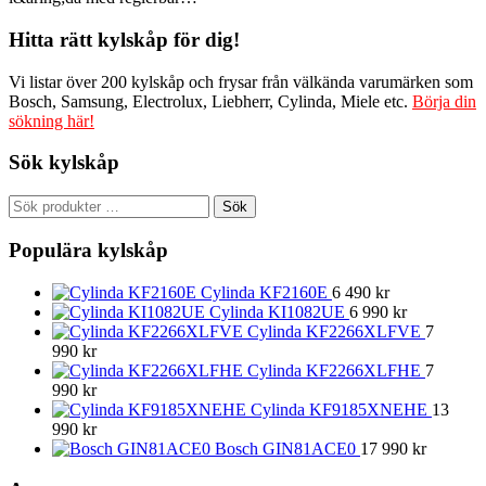
Hitta rätt kylskåp för dig!
Vi listar över 200 kylskåp och frysar från välkända varumärken som
Bosch, Samsung, Electrolux, Liebherr, Cylinda, Miele etc.
Börja din
sökning här!
Sök kylskåp
Sök
Sök
efter:
Populära kylskåp
Cylinda KF2160E
6 490
kr
Cylinda KI1082UE
6 990
kr
Cylinda KF2266XLFVE
7
990
kr
Cylinda KF2266XLFHE
7
990
kr
Cylinda KF9185XNEHE
13
990
kr
Bosch GIN81ACE0
17 990
kr