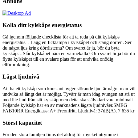
Annons
Kolla ditt kylskåps energistatus
Gå igenom följande checklista för att ta reda på ditt kylskåps
energistatus. - Lägg en ficklampa i kylskåpet och stäng dörren. Ser
du något ljus kring dörrlisterna? Om svaret är ja, bör du byta
kylskåp. - Står kylskåpet nära en värmekälla? Om svaret är ja bör du
flytta kylskåpet till en svalare plats för att undvika onödig
elförbrukning.
Lägst ljudnivå
Att ha ett kylskåp som konstant avger störande ljud är något man vill
undvika så långt det är möjligt. Tyvärr är man idag tvungen att stå ut
med lite ljud från sitt kylskåp men detta ska självklart vara minimalt.
Följande kylskåp har en av marknadens lägsta ljudnivåer.SMEG
FAB10RR Energiklass: A+ Freonfritt, Ljudnivå: 37dB(A), 7.635 kr
Störst kapacitet
För den stora familjen finns det aldrig för mycket utrymme i