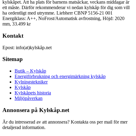
kylskåpet. Att ha plats för barnens matsäckar, veckans middagar är
ett måste. Därför rekommenderar vi nedan kylskåp för dig som vill
ha ordentligt med utrymme. Liebherr CBNP 5156-21 001
Energiklass: A++, NoFrost/Automatisk avfrostning, Höjd: 2020
mm, 33.499 kr
Kontakt
Epost: info(at)kylskåp.net
Sitemap
Butik – Kylskåp
Energiförbrukning och energimärkning kylskåp
Kylningstekniker
Kylskåp
Kylskåpets historia
Miljöpåverkan
Annonsera på Kylskåp.net
Är du intresserad av att annonsera? Kontakta oss per mail för mer
detaljerad information.