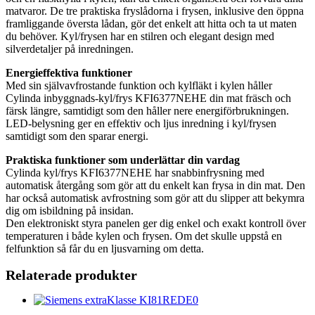
matvaror. De tre praktiska fryslådorna i frysen, inklusive den öppna
framliggande översta lådan, gör det enkelt att hitta och ta ut maten
du behöver. Kyl/frysen har en stilren och elegant design med
silverdetaljer på inredningen.
Energieffektiva funktioner
Med sin självavfrostande funktion och kylfläkt i kylen håller
Cylinda inbyggnads-kyl/frys KFI6377NEHE din mat fräsch och
färsk längre, samtidigt som den håller nere energiförbrukningen.
LED-belysning ger en effektiv och ljus inredning i kyl/frysen
samtidigt som den sparar energi.
Praktiska funktioner som underlättar din vardag
Cylinda kyl/frys KFI6377NEHE har snabbinfrysning med
automatisk återgång som gör att du enkelt kan frysa in din mat. Den
har också automatisk avfrostning som gör att du slipper att bekymra
dig om isbildning på insidan.
Den elektroniskt styra panelen ger dig enkel och exakt kontroll över
temperaturen i både kylen och frysen. Om det skulle uppstå en
felfunktion så får du en ljusvarning om detta.
Relaterade produkter