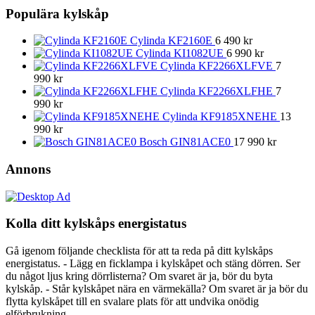
Populära kylskåp
Cylinda KF2160E
6 490
kr
Cylinda KI1082UE
6 990
kr
Cylinda KF2266XLFVE
7
990
kr
Cylinda KF2266XLFHE
7
990
kr
Cylinda KF9185XNEHE
13
990
kr
Bosch GIN81ACE0
17 990
kr
Annons
Kolla ditt kylskåps energistatus
Gå igenom följande checklista för att ta reda på ditt kylskåps
energistatus. - Lägg en ficklampa i kylskåpet och stäng dörren. Ser
du något ljus kring dörrlisterna? Om svaret är ja, bör du byta
kylskåp. - Står kylskåpet nära en värmekälla? Om svaret är ja bör du
flytta kylskåpet till en svalare plats för att undvika onödig
elförbrukning.