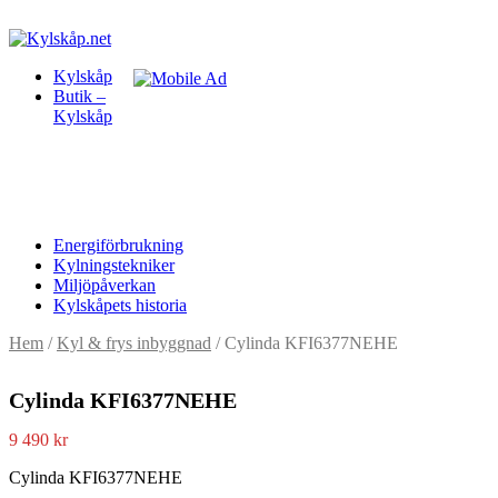
Kylskåp
Butik –
Kylskåp
Energiförbrukning
Kylningstekniker
Miljöpåverkan
Kylskåpets historia
Hem
/
Kyl & frys inbyggnad
/ Cylinda KFI6377NEHE
Cylinda KFI6377NEHE
9 490
kr
Cylinda KFI6377NEHE