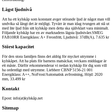
Lägst ljudnivå
Att ha ett kylskåp som konstant avger störande ljud är något man vill
undvika så långt det är möjligt. Tyvärr är man idag tvungen att stå ut
med lite ljud från sitt kylskåp men detta ska självklart vara minimalt.
Följande kylskåp har en av marknadens lägsta ljudnivåer.SMEG
FAB10RR Energiklass: A+ Freonfritt, Ljudnivå: 37dB(A), 7.635 kr
Störst kapacitet
För den stora familjen finns det aldrig för mycket utrymme i
kylskåpet. Att ha plats för barnens matsäckar, veckans middagar är
ett måste. Därför rekommenderar vi nedan kylskåp för dig som vill
ha ordentligt med utrymme. Liebherr CBNP 5156-21 001
Energiklass: A++, NoFrost/Automatisk avfrostning, Höjd: 2020
mm, 33.499 kr
Kontakt
Epost: info(at)kylskåp.net
Sitemap