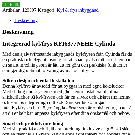
Till butik
Artikelnr:
120807
Kategori:
Kyl & frys inbyggnad
Beskrivning
Beskrivning
Integrerad kyl/frys KFI6377NEHE Cylinda
Med den självavfrostande inbyggnads-kyl/frysen från Cylinda får du
en praktisk och elegant lösning för att spara plats i ditt kök. Den har
en smart inredning som är lätt att rengöra och praktiska funktioner
som ger dig optimal förvaring av mat och dryck.
Stilren design och enkel installation
Denna kyl/frys är avsedd för att byggas in med egna köksluckor.
Med sliding door-systemet med glidskenor installerar du dina
snickeriluckor på kyl/frysen och får en snygg och diskret montering
och sömlös integrering i ditt kök. Snickeriluckor ingår
inte. Kyl/frysen har högerhängda dörrar som är omhängningsbara så
att du enkelt kan anpassa kyl/frysen efter dina önskemål och behov.
Smart och praktisk inredning
Med sin praktiska och flyttbara inredning, inklusive en grönsakslåda
och en flaskhylla i kylen, kan du enkelt organisera och förvara dina