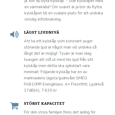
ja, bör du byta kylskåp. - Står kylskåpet nära
en värmekälla? Om svaret är ja bör du flytta
kylskåpet till en svalare plats för att undvika
onödig elförbrukning.
LÄGST LJUDNIVÅ
Att ha ett kylskåp som konstant avger
störande ljud är något man vill undvika så
långt det är möjligt. Tyvärr är man idag
tvungen att stå ut med lite ljud från sitt
kylskåp men detta ska självklart vara
minimalt. Följande kylskåp har en av
marknadens lägsta ljudnivåer.SMEG
FAB10RR Energiklass: A+ Freonfritt, Ljudnivå:
37dB(A), 7.635 kr
STÖRST KAPACITET
För den stora familjen finns det aldrig för