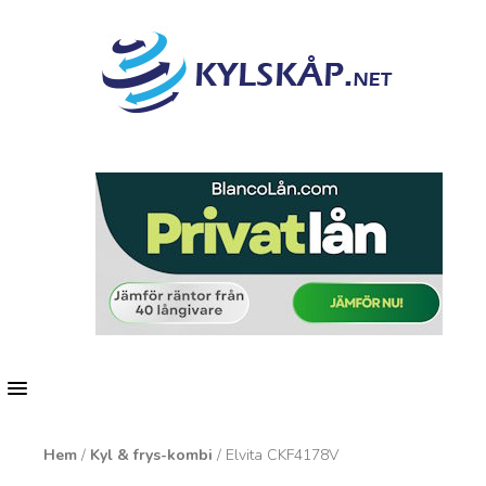
MENU
Hem
/
Kyl & frys-kombi
/ Elvita CKF4178V