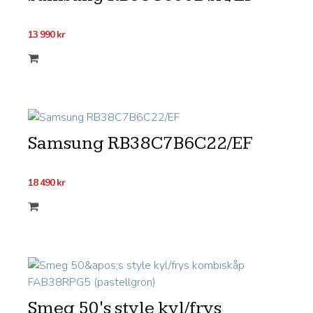
13 990
kr
Samsung RB38C7B6C22/EF
18 490
kr
Smeg 50's style kyl/frys