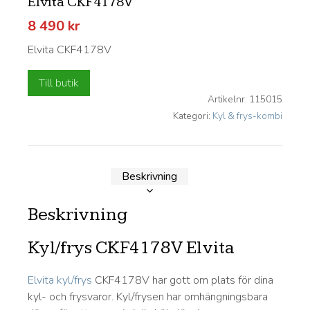
Elvita CKF4178V
8 490
kr
Elvita CKF4178V
Till butik
Artikelnr:
115015
Kategori:
Kyl & frys-kombi
Beskrivning
Beskrivning
Kyl/frys CKF4178V Elvita
Elvita
kyl/frys
CKF4178V har gott om plats för dina
kyl- och frysvaror. Kyl/frysen har omhängningsbara