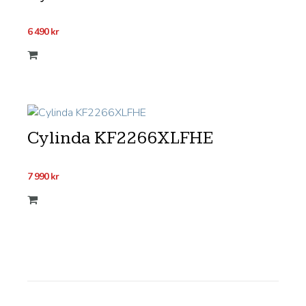
6 490
kr
Cylinda KF2266XLFHE
7 990
kr