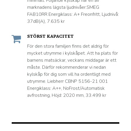
minimalt. Följande kylskåp har en av
marknadens lägsta ljudnivåer.SMEG
FAB10RR Energiklass: A+ Freonfritt, Ljudnivå:
37dB(A), 7.635 kr
STÖRST KAPACITET
För den stora familjen finns det aldrig för
mycket utrymme i kylskåpet. Att ha plats för
barnens matsäckar, veckans middagar är ett
måste. Därför rekommenderar vi nedan
kylskåp för dig som vill ha ordentligt med
utrymme. Liebherr CBNP 5156-21 001
Energiklass: A++, NoFrost/Automatisk
avfrostning, Höjd: 2020 mm, 33.499 kr