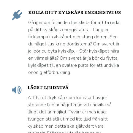
KOLLA DITT KYLSKÅPS ENERGISTATUS
Gå igenom följande checklista för att ta reda
på ditt kylskåps energistatus. - Lägg en
ficklampa i kylskåpet och stäng dörren. Ser
du något ljus kring dörrlisterna? Om svaret är
ja, bör du byta kylskåp. - Står kylskåpet nära
en värmekälla? Om svaret är ja bör du flytta
kylskåpet till en svalare plats för att undvika
onödig elförbrukning.
LÄGST LJUDNIVÅ
Att ha ett kylskåp som konstant avger
störande ljud är något man vill undvika så
långt det är möjligt. Tyvärr är man idag
tvungen att stå ut med lite ljud från sitt
kylskåp men detta ska självklart vara