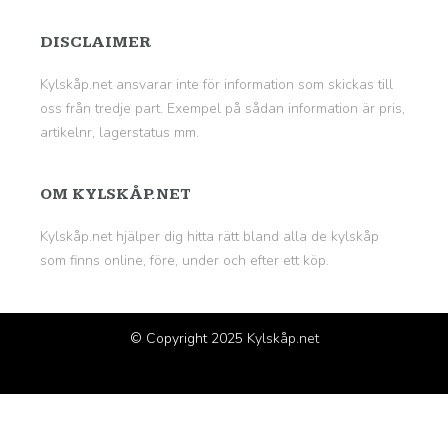
DISCLAIMER
Kylskåp.net ansvarar inte för information som skickas till
oss från tredje part. Exempel på sådan information är pris,
artikelnr, lagerstatus mm.
OM KYLSKÅP.NET
Kylskåp.net hjälper dig hitta rätt bland alla de kylskåp
som finns online, före, under och efter ett köp.
© Copyright 2025
Kylskåp.net