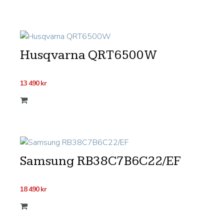
Husqvarna QRT6500W
13 490
kr
Samsung RB38C7B6C22/EF
18 490
kr