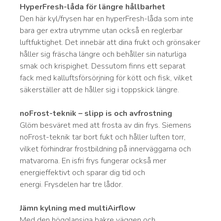
HyperFresh-låda för längre hållbarhet
Den här kyl/frysen har en hyperFresh-låda som inte
bara ger extra utrymme utan också en reglerbar
luftfuktighet. Det innebär att dina frukt och grönsaker
håller sig fräscha längre och behåller sin naturliga
smak och krispighet. Dessutom finns ett separat
fack med kalluftsförsörjning för kött och fisk, vilket
säkerställer att de håller sig i toppskick längre.
noFrost-teknik – slipp is och avfrostning
Glöm besväret med att frosta av din frys. Siemens
noFrost-teknik tar bort fukt och håller luften torr,
vilket förhindrar frostbildning på innerväggarna och
matvarorna. En isfri frys fungerar också mer
energieffektivt och sparar dig tid och
energi. Frysdelen har tre lådor.
Jämn kylning med multiAirflow
Med den högglansiga bakre väggen och