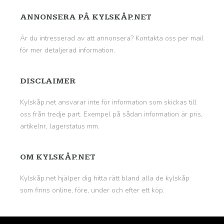
ANNONSERA PÅ KYLSKÅP.NET
Är du intresserad av att annonsera? Kontakta oss per mail
för mer detaljerad information.
DISCLAIMER
Kylskåp.net ansvarar inte för information som skickas till
oss från tredje part. Exempel på sådan information är pris,
artikelnr, lagerstatus mm.
OM KYLSKÅP.NET
Kylskåp.net hjälper dig hitta rätt bland alla de kylskåp
som finns online, före, under och efter ett köp.