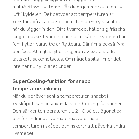
multiAirflow-systemet får du en jämn cirkulation av
luft i kyldelen. Det betyder att temperaturen är
konstant på alla platser och att maten kyls snabbt
när du lägger in den. Dina livsmedel håller sig fräscha
längre, oavsett var de placeras i skåpet. Kyldelen har
fem hyllor, varav tre är flyttbara. Där finns också fyra
dörrfack. Alla glashyllor är gjorda av extra starkt,
lättskött säkerhetsglas. Om något spills rinner det
inte ner till hyllplanet under.
SuperCooling-funktion för snabb
temperatursänkning
När du behöver sänka temperaturen snabbt i
kylskåpet, kan du använda superCooling-funktionen.
Den sänker temperaturen till 2 °C på ett ögonblick
och förhindrar att varmare matvaror höjer
temperaturen i skåpet och riskerar att påverka andra
livsmedel.