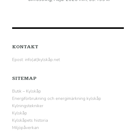
KONTAKT
Epost: info(at)kylskåp.net
SITEMAP
Butik – Kylskåp
Energiförbrukning och energimärkning kylskåp
Kylningstekniker
Kylskåp
Kylskåpets historia
Miljöpåverkan