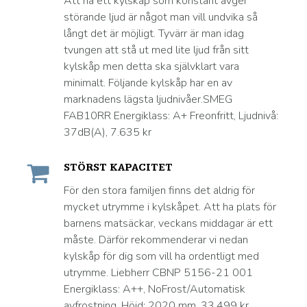
Att ha ett kylskåp som konstant avger
störande ljud är något man vill undvika så
långt det är möjligt. Tyvärr är man idag
tvungen att stå ut med lite ljud från sitt
kylskåp men detta ska självklart vara
minimalt. Följande kylskåp har en av
marknadens lägsta ljudnivåer.SMEG
FAB10RR Energiklass: A+ Freonfritt, Ljudnivå:
37dB(A), 7.635 kr
STÖRST KAPACITET
För den stora familjen finns det aldrig för
mycket utrymme i kylskåpet. Att ha plats för
barnens matsäckar, veckans middagar är ett
måste. Därför rekommenderar vi nedan
kylskåp för dig som vill ha ordentligt med
utrymme. Liebherr CBNP 5156-21 001
Energiklass: A++, NoFrost/Automatisk
avfrostning, Höjd: 2020 mm, 33.499 kr