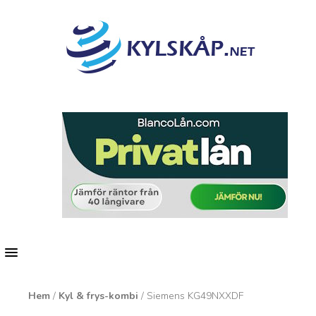
MENU
Hem
/
Kyl & frys-kombi
/ Siemens KG49NXXDF