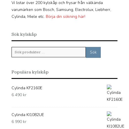
Vi listar över 200 kylskåp och frysar från välkända
varumärken som Bosch, Samsung, Electrolux, Liebherr,
Cylinda, Miele etc.
Börja din sökning här!
Sök kylskåp
Sök
Sök
efter:
Populära kylskåp
Cylinda KF2160E
6 490
kr
Cylinda KI1082UE
6 990
kr