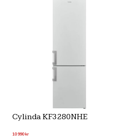
Cylinda KF3280NHE
10 990
kr