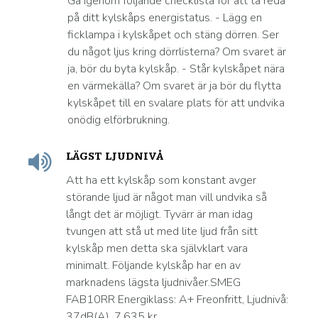
Gå igenom följande checklista för att ta reda
på ditt kylskåps energistatus. - Lägg en
ficklampa i kylskåpet och stäng dörren. Ser
du något ljus kring dörrlisterna? Om svaret är
ja, bör du byta kylskåp. - Står kylskåpet nära
en värmekälla? Om svaret är ja bör du flytta
kylskåpet till en svalare plats för att undvika
onödig elförbrukning.
LÄGST LJUDNIVÅ
Att ha ett kylskåp som konstant avger
störande ljud är något man vill undvika så
långt det är möjligt. Tyvärr är man idag
tvungen att stå ut med lite ljud från sitt
kylskåp men detta ska självklart vara
minimalt. Följande kylskåp har en av
marknadens lägsta ljudnivåer.SMEG
FAB10RR Energiklass: A+ Freonfritt, Ljudnivå:
37dB(A), 7.635 kr