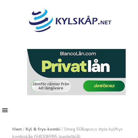
MENU
Hem
/
Kyl & frys-kombi
/ Smeg 50&apos;s style kyl/frys
kombiskåp FAB30RPB5 (pastellblå)