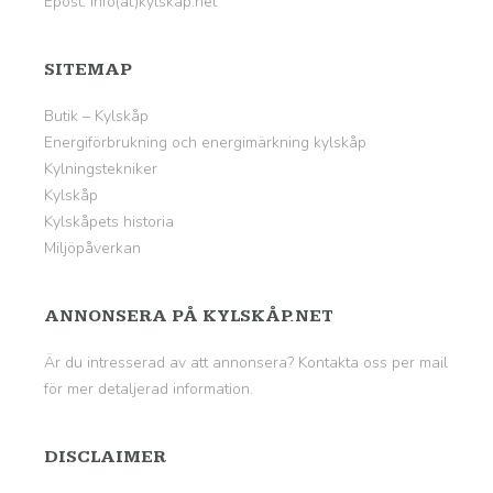
Epost: info(at)kylskåp.net
SITEMAP
Butik – Kylskåp
Energiförbrukning och energimärkning kylskåp
Kylningstekniker
Kylskåp
Kylskåpets historia
Miljöpåverkan
ANNONSERA PÅ KYLSKÅP.NET
Är du intresserad av att annonsera? Kontakta oss per mail
för mer detaljerad information.
DISCLAIMER