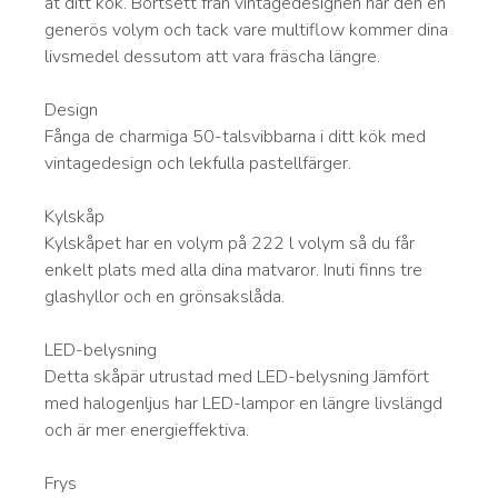
åt ditt kök. Bortsett från vintagedesignen har den en
generös volym och tack vare multiflow kommer dina
livsmedel dessutom att vara fräscha längre.
Design
Fånga de charmiga 50-talsvibbarna i ditt kök med
vintagedesign och lekfulla pastellfärger.
Kylskåp
Kylskåpet har en volym på 222 l volym så du får
enkelt plats med alla dina matvaror. Inuti finns tre
glashyllor och en grönsakslåda.
LED-belysning
Detta skåpär utrustad med LED-belysning Jämfört
med halogenljus har LED-lampor en längre livslängd
och är mer energieffektiva.
Frys