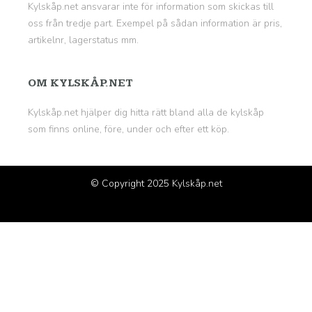
Kylskåp.net ansvarar inte för information som skickas till
oss från tredje part. Exempel på sådan information är pris,
artikelnr, lagerstatus mm.
OM KYLSKÅP.NET
Kylskåp.net hjälper dig hitta rätt bland alla de kylskåp
som finns online, före, under och efter ett köp.
© Copyright 2025
Kylskåp.net