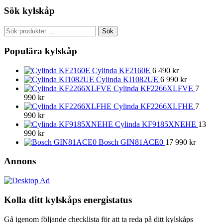
Sök kylskåp
Sök
Sök
efter:
Populära kylskåp
Cylinda KF2160E
6 490
kr
Cylinda KI1082UE
6 990
kr
Cylinda KF2266XLFVE
7
990
kr
Cylinda KF2266XLFHE
7
990
kr
Cylinda KF9185XNEHE
13
990
kr
Bosch GIN81ACE0
17 990
kr
Annons
Kolla ditt kylskåps energistatus
Gå igenom följande checklista för att ta reda på ditt kylskåps