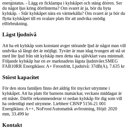
energistatus. - Lägg en ficklampa i kylskåpet och stäng dörren. Ser
du något ljus kring dörrlisterna? Om svaret är ja, bör du byta
kylskåp. - Står kylskåpet nära en värmekälla? Om svaret är ja bör du
flytta kylskåpet till en svalare plats för att undvika onödig
elförbrukning.
Lägst ljudnivå
Att ha ett kylskåp som konstant avger störande ljud är något man vill
undvika så långt det är möjligt. Tyvärr är man idag tvungen att stå ut
med lite ljud från sitt kylskåp men detta ska självklart vara minimalt.
Följande kylskåp har en av marknadens lägsta ljudnivåer.SMEG
FAB10RR Energiklass: A+ Freonfritt, Ljudnivå: 37dB(A), 7.635 kr
Störst kapacitet
För den stora familjen finns det aldrig för mycket utrymme i
kylskåpet. Att ha plats för barnens matsäckar, veckans middagar är
ett måste. Därför rekommenderar vi nedan kylskåp för dig som vill
ha ordentligt med utrymme. Liebherr CBNP 5156-21 001
Energiklass: A++, NoFrost/Automatisk avfrostning, Höjd: 2020
mm, 33.499 kr
Kontakt