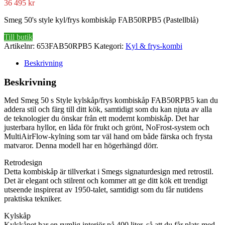
36 495
kr
Smeg 50's style kyl/frys kombiskåp FAB50RPB5 (Pastellblå)
Till butik
Artikelnr:
653FAB50RPB5
Kategori:
Kyl & frys-kombi
Beskrivning
Beskrivning
Med Smeg 50 s Style kylskåp/frys kombiskåp FAB50RPB5 kan du
addera stil och färg till ditt kök, samtidigt som du kan njuta av alla
de teknologier du önskar från ett modernt kombiskåp. Det har
justerbara hyllor, en låda för frukt och grönt, NoFrost-system och
MultiAirFlow-kylning som tar väl hand om både färska och frysta
matvaror. Denna modell har en högerhängd dörr.
Retrodesign
Detta kombiskåp är tillverkat i Smegs signaturdesign med retrostil.
Det är elegant och stilrent och kommer att ge ditt kök ett trendigt
utseende inspirerat av 1950-talet, samtidigt som du får nutidens
praktiska tekniker.
Kylskåp
Kylskåpet har en rymlig interiör på 400 liter, så att du får plats med