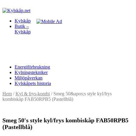
Kylskåp
Butik –
Kylskåp
Energiförbrukning
Kylningstekniker
Miljöpåverkan
Kylskåpets historia
Hem
/
Kyl & frys-kombi
/ Smeg 50&apos;s style kyl/frys
kombiskåp FAB50RPB5 (Pastellblå)
Smeg 50's style kyl/frys kombiskåp FAB50RPB5
(Pastellblå)