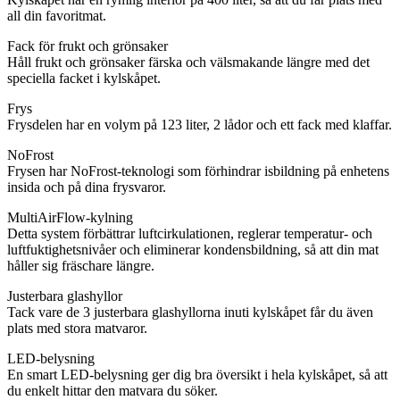
all din favoritmat.
Fack för frukt och grönsaker
Håll frukt och grönsaker färska och välsmakande längre med det
speciella facket i kylskåpet.
Frys
Frysdelen har en volym på 123 liter, 2 lådor och ett fack med klaffar.
NoFrost
Frysen har NoFrost-teknologi som förhindrar isbildning på enhetens
insida och på dina frysvaror.
MultiAirFlow-kylning
Detta system förbättrar luftcirkulationen, reglerar temperatur- och
luftfuktighetsnivåer och eliminerar kondensbildning, så att din mat
håller sig fräschare längre.
Justerbara glashyllor
Tack vare de 3 justerbara glashyllorna inuti kylskåpet får du även
plats med stora matvaror.
LED-belysning
En smart LED-belysning ger dig bra översikt i hela kylskåpet, så att
du enkelt hittar den matvara du söker.