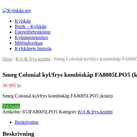
Kylskåp
Butik – Kylskåp
Energiförbrukning
Kylningstekniker
Miljöpåverkan
Kylskåpets historia
Hem
/
Kyl & frys-kombi
/ Smeg Colonial kyl/frys kombiskåp FA80
Smeg Colonial kyl/frys kombiskåp FA8005LPO5 (
30 995
kr
Smeg Colonial kyl/frys kombiskåp FA8005LPO5 (kräm)
Till butik
Artikelnr:
653FA8005LPO5
Kategori:
Kyl & frys-kombi
Beskrivning
Beskrivning