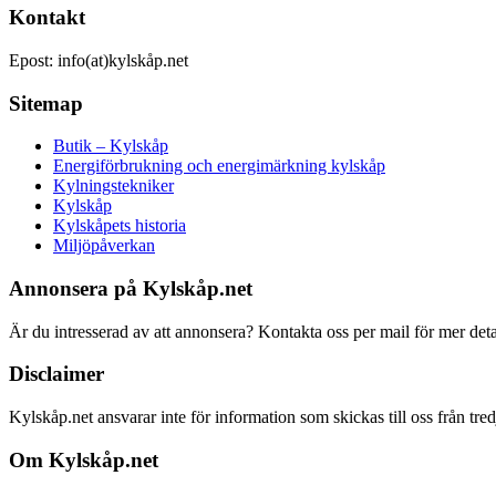
Kontakt
Epost: info(at)kylskåp.net
Sitemap
Butik – Kylskåp
Energiförbrukning och energimärkning kylskåp
Kylningstekniker
Kylskåp
Kylskåpets historia
Miljöpåverkan
Annonsera på Kylskåp.net
Är du intresserad av att annonsera? Kontakta oss per mail för mer deta
Disclaimer
Kylskåp.net ansvarar inte för information som skickas till oss från tre
Om Kylskåp.net