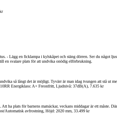
kr
atus. - Lägg en ficklampa i kylskåpet och stäng dörren. Ser du något ljus
ill en svalare plats för att undvika onödig elförbrukning.
ndvika så långt det är möjligt. Tyvärr är man idag tvungen att stå ut med 
0RR Energiklass: A+ Freonfritt, Ljudnivå: 37dB(A), 7.635 kr
t. Att ha plats för barnens matsäckar, veckans middagar är ett måste. D
t/Automatisk avfrostning, Höjd: 2020 mm, 33.499 kr