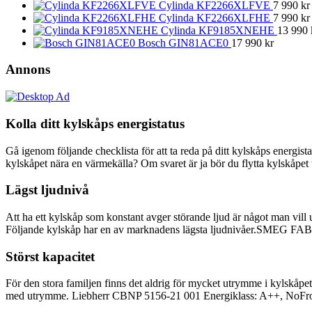
Cylinda KF2266XLFVE
7 990
kr
Cylinda KF2266XLFHE
7 990
kr
Cylinda KF9185XNEHE
13 990
Bosch GIN81ACE0
17 990
kr
Annons
Kolla ditt kylskåps energistatus
Gå igenom följande checklista för att ta reda på ditt kylskåps energist
kylskåpet nära en värmekälla? Om svaret är ja bör du flytta kylskåpet t
Lägst ljudnivå
Att ha ett kylskåp som konstant avger störande ljud är något man vill u
Följande kylskåp har en av marknadens lägsta ljudnivåer.SMEG FAB1
Störst kapacitet
För den stora familjen finns det aldrig för mycket utrymme i kylskåpe
med utrymme. Liebherr CBNP 5156-21 001 Energiklass: A++, NoFros