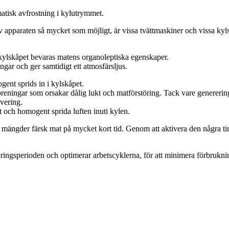
atisk avfrostning i kylutrymmet.
 apparaten så mycket som möjligt, är vissa tvättmaskiner och vissa ky
 kylskåpet bevaras matens organoleptiska egenskaper.
gar och ger samtidigt ett atmosfärsljus.
gent sprids in i kylskåpet.
reningar som orsakar dålig lukt och matförstöring. Tack vare genereringe
vering.
t och homogent sprida luften inuti kylen.
 mängder färsk mat på mycket kort tid. Genom att aktivera den några tim
ingsperioden och optimerar arbetscyklerna, för att minimera förbrukni