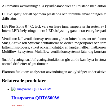
Automatisk avfrostning: alla kylskåpsmodeller är utrustade med autom
LED-display: för att optimera prestanda och förenkla användningen av
driftstatus.
Life Plus Zone 0 ° C: tack vare en lägre innertemperatur än resten av
Intern LED-belysning: intern LED-belysning garanterar energibesparin
Ventilerat: kallventilationssystem som gör att luften konstant och homo
Smeg Active Ion System: neutraliserar bakterier, mögelsporer och föro
luftreningsprocess, vilket också möjliggör en längre hållbar matkonser
Multiflow kylsystem: Multiflow ventilationssystemet låter dig konstan
Snabbfrysning: snabbfrysningsfunktionen gör att du kan frysa in stora
normal drift efter några timmar.
Ekonomifunktion: analyserar användningen av kylskåpet under aktiver
Relaterade produkter
Husqvarna QRT6500W