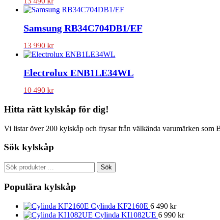
13 490
kr
Samsung RB34C704DB1/EF
13 990
kr
Electrolux ENB1LE34WL
10 490
kr
Hitta rätt kylskåp för dig!
Vi listar över 200 kylskåp och frysar från välkända varumärken som 
Sök kylskåp
Sök
Sök
efter:
Populära kylskåp
Cylinda KF2160E
6 490
kr
Cylinda KI1082UE
6 990
kr