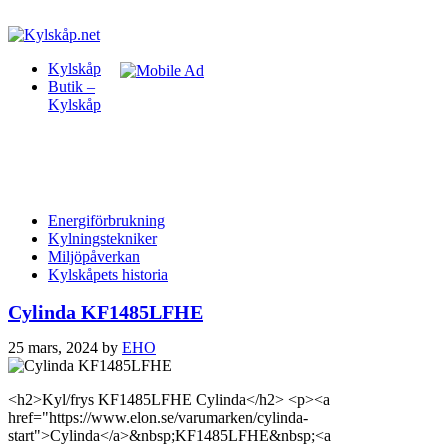
Kylskåp
Butik –
Kylskåp
Energiförbrukning
Kylningstekniker
Miljöpåverkan
Kylskåpets historia
Cylinda KF1485LFHE
25 mars, 2024
by
EHO
<h2>Kyl/frys KF1485LFHE Cylinda</h2> <p><a
href="https://www.elon.se/varumarken/cylinda-
start">Cylinda</a>&nbsp;KF1485LFHE&nbsp;<a