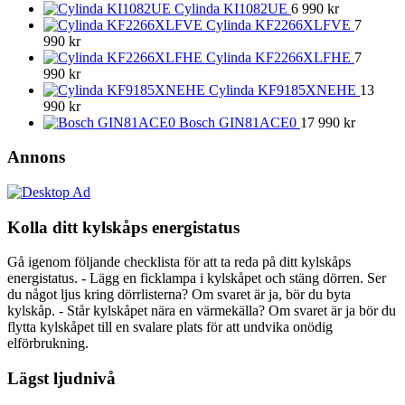
Cylinda KI1082UE
6 990
kr
Cylinda KF2266XLFVE
7
990
kr
Cylinda KF2266XLFHE
7
990
kr
Cylinda KF9185XNEHE
13
990
kr
Bosch GIN81ACE0
17 990
kr
Annons
Kolla ditt kylskåps energistatus
Gå igenom följande checklista för att ta reda på ditt kylskåps
energistatus. - Lägg en ficklampa i kylskåpet och stäng dörren. Ser
du något ljus kring dörrlisterna? Om svaret är ja, bör du byta
kylskåp. - Står kylskåpet nära en värmekälla? Om svaret är ja bör du
flytta kylskåpet till en svalare plats för att undvika onödig
elförbrukning.
Lägst ljudnivå