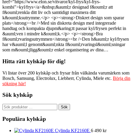
href="https://www.elon.se/vitvaror/kyl-frys/kyl-frys-
kombi">kyl/frys</a>&nbsp;&auml;r designad f&ouml;r att
f&ouml;renkla ditt liv och samtidigt maximera ditt
k&ouml;ksutrymme.</p> <p><strong>Diskret design som sparar
plats</strong><br />Med sin diskreta design med integrerade
handtag och kompakta djupm&aring;tt passar kyl/frysen perfekt in
&auml;ven i mindre k&ouml;k.</p> <p><strong>Bra
f&ouml;rvaringsutrymmen</strong><br />Den h&auml;r kyl/frysen
har v&auml;l genomt&auml;nkta f&ouml;rvaringsl&ouml;sningar
som m&ouml;jligg&ouml;r enkel organisering av dina…
Hitta rätt kylskåp för dig!
Vi listar över 200 kylskåp och frysar från välkända varumärken som
Bosch, Samsung, Electrolux, Liebherr, Cylinda, Miele etc.
Börja din
sökning här!
Sök kylskåp
Sök
Sök
efter:
Populära kylskåp
Cylinda KF2160E
6 490
kr