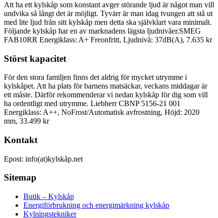
Att ha ett kylskåp som konstant avger störande ljud är något man vill
undvika så långt det är möjligt. Tyvärr är man idag tvungen att stå ut
med lite ljud från sitt kylskåp men detta ska självklart vara minimalt.
Följande kylskåp har en av marknadens lägsta ljudnivåer.SMEG
FAB10RR Energiklass: A+ Freonfritt, Ljudnivå: 37dB(A), 7.635 kr
Störst kapacitet
För den stora familjen finns det aldrig för mycket utrymme i
kylskåpet. Att ha plats för barnens matsäckar, veckans middagar är
ett måste. Därför rekommenderar vi nedan kylskåp för dig som vill
ha ordentligt med utrymme. Liebherr CBNP 5156-21 001
Energiklass: A++, NoFrost/Automatisk avfrostning, Höjd: 2020
mm, 33.499 kr
Kontakt
Epost: info(at)kylskåp.net
Sitemap
Butik – Kylskåp
Energiförbrukning och energimärkning kylskåp
Kylningstekniker