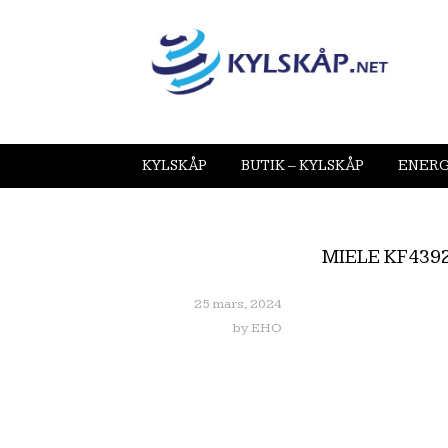
KYLSKÅP
BUTIK – KYLSKÅP
ENERG
MIELE KF439
25 mars, 2024
by
EHO