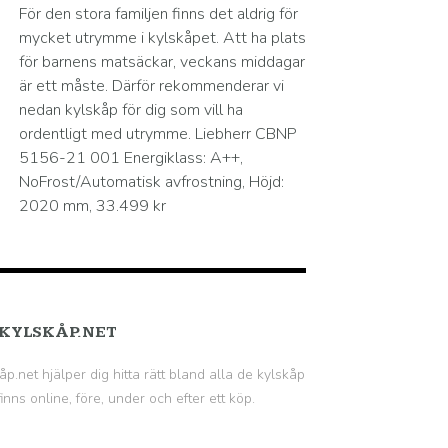
För den stora familjen finns det aldrig för
mycket utrymme i kylskåpet. Att ha plats
för barnens matsäckar, veckans middagar
är ett måste. Därför rekommenderar vi
nedan kylskåp för dig som vill ha
ordentligt med utrymme. Liebherr CBNP
5156-21 001 Energiklass: A++,
NoFrost/Automatisk avfrostning, Höjd:
2020 mm, 33.499 kr
KYLSKÅP.NET
åp.net hjälper dig hitta rätt bland alla de kylskåp
inns online, före, under och efter ett köp.