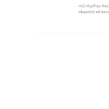
<h2>Kyl/Frys fri
s&auml;tt att bev