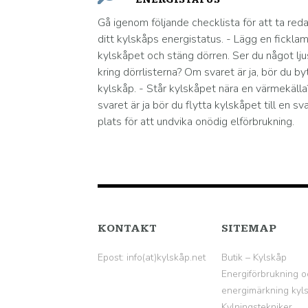
Gå igenom följande checklista för att ta red
ditt kylskåps energistatus. - Lägg en ficklam
kylskåpet och stäng dörren. Ser du något lju
kring dörrlisterna? Om svaret är ja, bör du by
kylskåp. - Står kylskåpet nära en värmekäll
svaret är ja bör du flytta kylskåpet till en sv
plats för att undvika onödig elförbrukning.
KONTAKT
SITEMAP
Epost: info(at)kylskåp.net
Butik – Kylskåp
Energiförbrukning o
energimärkning kyl
Kylningstekniker