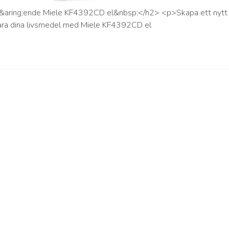
st&aring;ende Miele KF4392CD el&nbsp;</h2> <p>Skapa ett nytt
ara dina livsmedel med Miele KF4392CD el