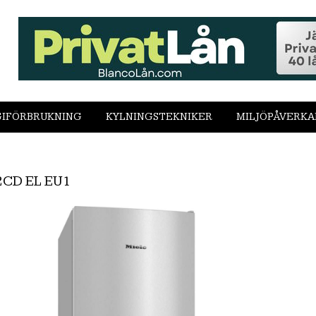
IFÖRBRUKNING
KYLNINGSTEKNIKER
MILJÖPÅVERKA
2CD EL EU1