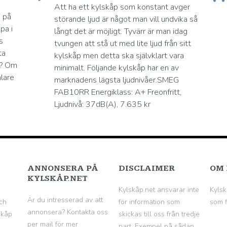
Att ha ett kylskåp som konstant avger
a på
störande ljud är något man vill undvika så
pa i
långt det är möjligt. Tyvärr är man idag
s
tvungen att stå ut med lite ljud från sitt
ta
kylskåp men detta ska självklart vara
a? Om
minimalt. Följande kylskåp har en av
alare
marknadens lägsta ljudnivåer.SMEG
FAB10RR Energiklass: A+ Freonfritt,
Ljudnivå: 37dB(A), 7.635 kr
ANNONSERA PÅ
DISCLAIMER
OM 
KYLSKÅP.NET
Kylskåp.net ansvarar inte
Kylsk
Är du intresserad av att
ch
för information som
som f
annonsera? Kontakta oss
skåp
skickas till oss från tredje
per mail för mer
part. Exempel på sådan