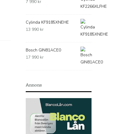
7 990
kr
Cylinda KF9185XNEHE
13 990
kr
Bosch GIN81ACE0
17 990
kr
Annons