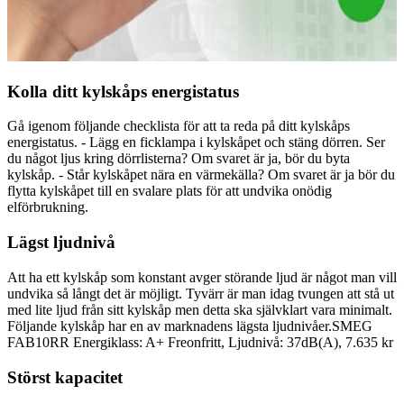
Kolla ditt kylskåps energistatus
Gå igenom följande checklista för att ta reda på ditt kylskåps
energistatus. - Lägg en ficklampa i kylskåpet och stäng dörren. Ser
du något ljus kring dörrlisterna? Om svaret är ja, bör du byta
kylskåp. - Står kylskåpet nära en värmekälla? Om svaret är ja bör du
flytta kylskåpet till en svalare plats för att undvika onödig
elförbrukning.
Lägst ljudnivå
Att ha ett kylskåp som konstant avger störande ljud är något man vill
undvika så långt det är möjligt. Tyvärr är man idag tvungen att stå ut
med lite ljud från sitt kylskåp men detta ska självklart vara minimalt.
Följande kylskåp har en av marknadens lägsta ljudnivåer.SMEG
FAB10RR Energiklass: A+ Freonfritt, Ljudnivå: 37dB(A), 7.635 kr
Störst kapacitet