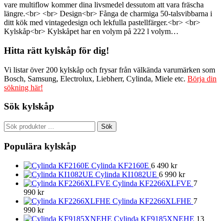
vare multiflow kommer dina livsmedel dessutom att vara fräscha
längre.<br> <br> Design<br> Fånga de charmiga 50-talsvibbarna i
ditt kök med vintagedesign och lekfulla pastellfärger.<br> <br>
Kylskåp<br> Kylskåpet har en volym på 222 l volym…
Hitta rätt kylskåp för dig!
Vi listar över 200 kylskåp och frysar från välkända varumärken som
Bosch, Samsung, Electrolux, Liebherr, Cylinda, Miele etc.
Börja din
sökning här!
Sök kylskåp
Sök
Sök
efter:
Populära kylskåp
Cylinda KF2160E
6 490
kr
Cylinda KI1082UE
6 990
kr
Cylinda KF2266XLFVE
7
990
kr
Cylinda KF2266XLFHE
7
990
kr
Cylinda KF9185XNEHE
13