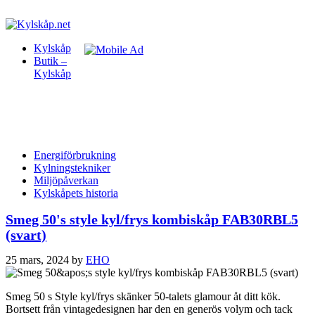
Kylskåp
Butik –
Kylskåp
Energiförbrukning
Kylningstekniker
Miljöpåverkan
Kylskåpets historia
Smeg 50's style kyl/frys kombiskåp FAB30RBL5
(svart)
25 mars, 2024
by
EHO
Smeg 50 s Style kyl/frys skänker 50-talets glamour åt ditt kök.
Bortsett från vintagedesignen har den en generös volym och tack