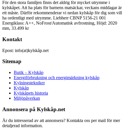
För den stora familjen finns det aldrig för mycket utrymme i
kylskåpet. Att ha plats för barnens matsäckar, veckans middagar är
ett måste. Därför rekommenderar vi nedan kylskåp för dig som vill
ha ordentligt med utrymme. Liebherr CBNP 5156-21 001
Energiklass: A++, NoFrost/Automatisk avfrostning, Höjd: 2020
mm, 33.499 kr
Kontakt
Epost: info(at)kylskåp.net
Sitemap
Butik – Kylskåp
Energiförbrukning och energimärkning kylskåp
Kylningstekniker
Kylskåp
Kylskåpets historia
Miljöpåverkan
Annonsera på Kylskåp.net
Är du intresserad av att annonsera? Kontakta oss per mail för mer
detaljerad information.