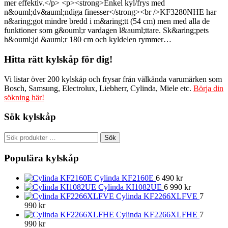
mer effektiv.</p> <p><strong>Enkel kyl/frys med
n&ouml;dv&auml;ndiga finesser</strong><br />KF3280NHE har
n&aring;got mindre bredd i m&aring;tt (54 cm) men med alla de
funktioner som g&ouml;r vardagen l&auml;ttare. Sk&aring;pets
h&ouml;jd &auml;r 180 cm och kyldelen rymmer…
Hitta rätt kylskåp för dig!
Vi listar över 200 kylskåp och frysar från välkända varumärken som
Bosch, Samsung, Electrolux, Liebherr, Cylinda, Miele etc.
Börja din
sökning här!
Sök kylskåp
Sök
Sök
efter:
Populära kylskåp
Cylinda KF2160E
6 490
kr
Cylinda KI1082UE
6 990
kr
Cylinda KF2266XLFVE
7
990
kr
Cylinda KF2266XLFHE
7
990
kr