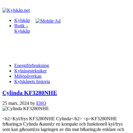
Kylskåp
Butik –
Kylskåp
Energiförbrukning
Kylningstekniker
Miljöpåverkan
Kylskåpets historia
Cylinda KF3280NHE
25 mars, 2024
by
EHO
<h2>Kyl/frys KF3280NHE Cylinda</h2> <p>KF3280NHE
fr&aring;n Cylinda &auml;r en kompakt och funktionell kyl/frys
som kan g&ouml;ra lagringen av din mat b&aring;de enklare och