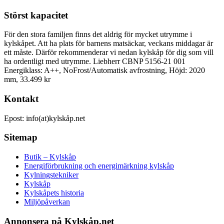
Störst kapacitet
För den stora familjen finns det aldrig för mycket utrymme i
kylskåpet. Att ha plats för barnens matsäckar, veckans middagar är
ett måste. Därför rekommenderar vi nedan kylskåp för dig som vill
ha ordentligt med utrymme. Liebherr CBNP 5156-21 001
Energiklass: A++, NoFrost/Automatisk avfrostning, Höjd: 2020
mm, 33.499 kr
Kontakt
Epost: info(at)kylskåp.net
Sitemap
Butik – Kylskåp
Energiförbrukning och energimärkning kylskåp
Kylningstekniker
Kylskåp
Kylskåpets historia
Miljöpåverkan
Annonsera på Kylskåp.net