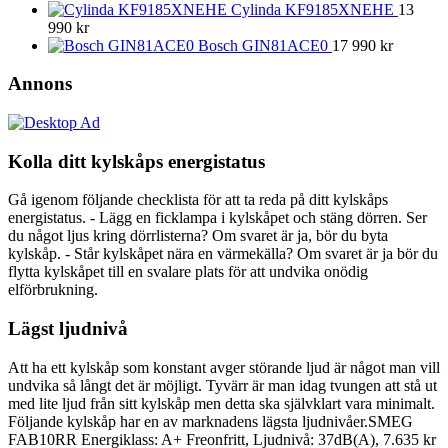
Cylinda KF9185XNEHE
13
990
kr
Bosch GIN81ACE0
17 990
kr
Annons
Kolla ditt kylskåps energistatus
Gå igenom följande checklista för att ta reda på ditt kylskåps
energistatus. - Lägg en ficklampa i kylskåpet och stäng dörren. Ser
du något ljus kring dörrlisterna? Om svaret är ja, bör du byta
kylskåp. - Står kylskåpet nära en värmekälla? Om svaret är ja bör du
flytta kylskåpet till en svalare plats för att undvika onödig
elförbrukning.
Lägst ljudnivå
Att ha ett kylskåp som konstant avger störande ljud är något man vill
undvika så långt det är möjligt. Tyvärr är man idag tvungen att stå ut
med lite ljud från sitt kylskåp men detta ska självklart vara minimalt.
Följande kylskåp har en av marknadens lägsta ljudnivåer.SMEG
FAB10RR Energiklass: A+ Freonfritt, Ljudnivå: 37dB(A), 7.635 kr