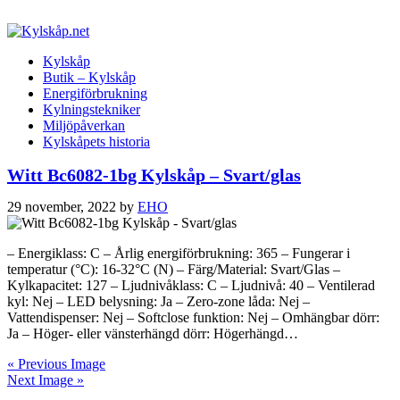
Kylskåp
Butik – Kylskåp
Energiförbrukning
Kylningstekniker
Miljöpåverkan
Kylskåpets historia
Witt Bc6082-1bg Kylskåp – Svart/glas
29 november, 2022
by
EHO
– Energiklass: C – Årlig energiförbrukning: 365 – Fungerar i
temperatur (°C): 16-32°C (N) – Färg/Material: Svart/Glas –
Kylkapacitet: 127 – Ljudnivåklass: C – Ljudnivå: 40 – Ventilerad
kyl: Nej – LED belysning: Ja – Zero-zone låda: Nej –
Vattendispenser: Nej – Softclose funktion: Nej – Omhängbar dörr:
Ja – Höger- eller vänsterhängd dörr: Högerhängd…
« Previous Image
Next Image »