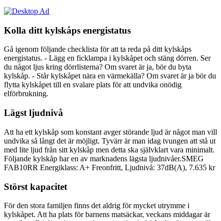
Kolla ditt kylskåps energistatus
Gå igenom följande checklista för att ta reda på ditt kylskåps
energistatus. - Lägg en ficklampa i kylskåpet och stäng dörren. Ser
du något ljus kring dörrlisterna? Om svaret är ja, bör du byta
kylskåp. - Står kylskåpet nära en värmekälla? Om svaret är ja bör du
flytta kylskåpet till en svalare plats för att undvika onödig
elförbrukning.
Lägst ljudnivå
Att ha ett kylskåp som konstant avger störande ljud är något man vill
undvika så långt det är möjligt. Tyvärr är man idag tvungen att stå ut
med lite ljud från sitt kylskåp men detta ska självklart vara minimalt.
Följande kylskåp har en av marknadens lägsta ljudnivåer.SMEG
FAB10RR Energiklass: A+ Freonfritt, Ljudnivå: 37dB(A), 7.635 kr
Störst kapacitet
För den stora familjen finns det aldrig för mycket utrymme i
kylskåpet. Att ha plats för barnens matsäckar, veckans middagar är