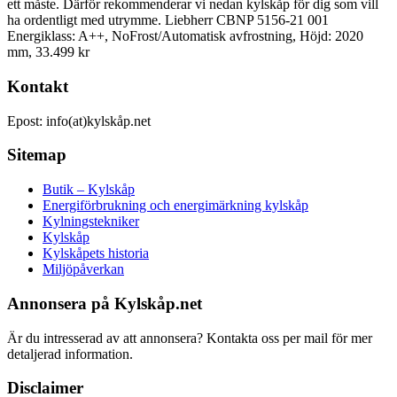
ett måste. Därför rekommenderar vi nedan kylskåp för dig som vill
ha ordentligt med utrymme. Liebherr CBNP 5156-21 001
Energiklass: A++, NoFrost/Automatisk avfrostning, Höjd: 2020
mm, 33.499 kr
Kontakt
Epost: info(at)kylskåp.net
Sitemap
Butik – Kylskåp
Energiförbrukning och energimärkning kylskåp
Kylningstekniker
Kylskåp
Kylskåpets historia
Miljöpåverkan
Annonsera på Kylskåp.net
Är du intresserad av att annonsera? Kontakta oss per mail för mer
detaljerad information.
Disclaimer