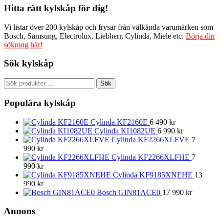
Hitta rätt kylskåp för dig!
Vi listar över 200 kylskåp och frysar från välkända varumärken som
Bosch, Samsung, Electrolux, Liebherr, Cylinda, Miele etc.
Börja din
sökning här!
Sök kylskåp
Sök
Sök
efter:
Populära kylskåp
Cylinda KF2160E
6 490
kr
Cylinda KI1082UE
6 990
kr
Cylinda KF2266XLFVE
7
990
kr
Cylinda KF2266XLFHE
7
990
kr
Cylinda KF9185XNEHE
13
990
kr
Bosch GIN81ACE0
17 990
kr
Annons