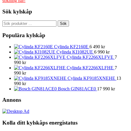
sökning här!
Sök kylskåp
Sök
Sök
efter:
Populära kylskåp
Cylinda KF2160E
6 490
kr
Cylinda KI1082UE
6 990
kr
Cylinda KF2266XLFVE
7
990
kr
Cylinda KF2266XLFHE
7
990
kr
Cylinda KF9185XNEHE
13
990
kr
Bosch GIN81ACE0
17 990
kr
Annons
Kolla ditt kylskåps energistatus