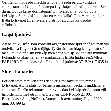
Gå igenom följande checklista för att ta reda på ditt kylskåps
energistatus. - Lägg en ficklampa i kylskåpet och stäng dörren. Ser
du något ljus kring dörrlisterna? Om svaret är ja, bör du byta
kylskåp. - Står kylskåpet nära en värmekälla? Om svaret är ja bör du
flytta kylskåpet till en svalare plats för att undvika onödig
elförbrukning.
Lägst ljudnivå
Att ha ett kylskåp som konstant avger störande ljud är något man vill
undvika så långt det är möjligt. Tyvärr är man idag tvungen att stå ut
med lite ljud från sitt kylskåp men detta ska självklart vara minimalt.
Följande kylskåp har en av marknadens lägsta ljudnivåer.SMEG
FAB10RR Energiklass: A+ Freonfritt, Ljudnivå: 37dB(A), 7.635 kr
Störst kapacitet
För den stora familjen finns det aldrig för mycket utrymme i
kylskåpet. Att ha plats för barnens matsäckar, veckans middagar är
ett måste. Därför rekommenderar vi nedan kylskåp för dig som vill
ha ordentligt med utrymme. Liebherr CBNP 5156-21 001
Energiklass: A++, NoFrost/Automatisk avfrostning, Höjd: 2020
mm, 33.499 kr