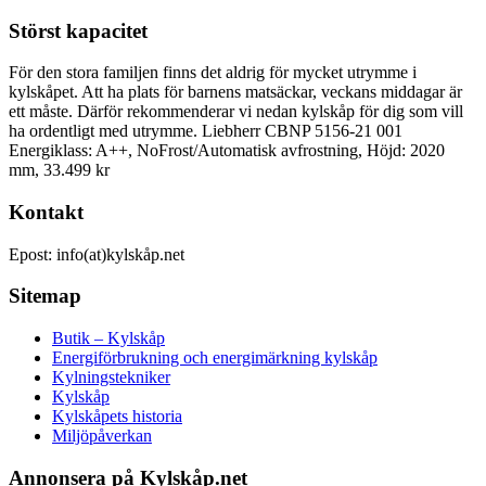
Störst kapacitet
För den stora familjen finns det aldrig för mycket utrymme i
kylskåpet. Att ha plats för barnens matsäckar, veckans middagar är
ett måste. Därför rekommenderar vi nedan kylskåp för dig som vill
ha ordentligt med utrymme. Liebherr CBNP 5156-21 001
Energiklass: A++, NoFrost/Automatisk avfrostning, Höjd: 2020
mm, 33.499 kr
Kontakt
Epost: info(at)kylskåp.net
Sitemap
Butik – Kylskåp
Energiförbrukning och energimärkning kylskåp
Kylningstekniker
Kylskåp
Kylskåpets historia
Miljöpåverkan
Annonsera på Kylskåp.net