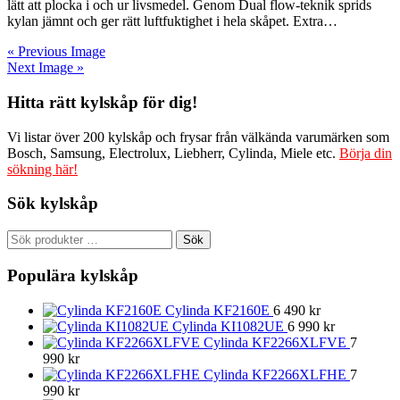
lätt att plocka i och ur livsmedel. Genom Dual flow-teknik sprids
kylan jämnt och ger rätt luftfuktighet i hela skåpet. Extra…
« Previous Image
Next Image »
Hitta rätt kylskåp för dig!
Vi listar över 200 kylskåp och frysar från välkända varumärken som
Bosch, Samsung, Electrolux, Liebherr, Cylinda, Miele etc.
Börja din
sökning här!
Sök kylskåp
Sök
Sök
efter:
Populära kylskåp
Cylinda KF2160E
6 490
kr
Cylinda KI1082UE
6 990
kr
Cylinda KF2266XLFVE
7
990
kr
Cylinda KF2266XLFHE
7
990
kr