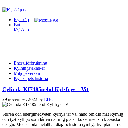
Kylskåp
Butik –
Kylskåp
Energiförbrukning
Kylningstekniker
Miljöpåverkan
Kylskåpets historia
Cylinda Kf7485nehd Kyl-frys – Vit
29 november, 2022
by
EHO
Stilren och energimedveten kylfrys tar väl hand om din mat Rymlig
och tyst kylfrys som får en naturlig plats i köket med sin klassiska
design. Med stabila metallhandtag och stora rymliga hyllplan är det