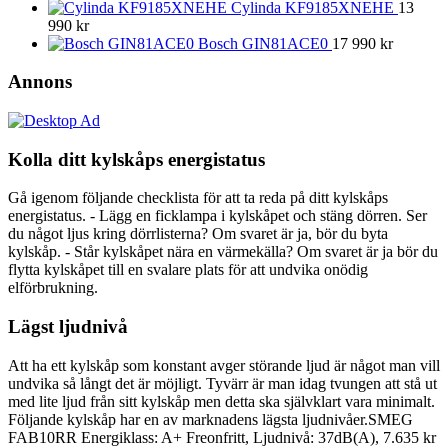
Cylinda KF9185XNEHE
13
990
kr
Bosch GIN81ACE0
17 990
kr
Annons
Kolla ditt kylskåps energistatus
Gå igenom följande checklista för att ta reda på ditt kylskåps
energistatus. - Lägg en ficklampa i kylskåpet och stäng dörren. Ser
du något ljus kring dörrlisterna? Om svaret är ja, bör du byta
kylskåp. - Står kylskåpet nära en värmekälla? Om svaret är ja bör du
flytta kylskåpet till en svalare plats för att undvika onödig
elförbrukning.
Lägst ljudnivå
Att ha ett kylskåp som konstant avger störande ljud är något man vill
undvika så långt det är möjligt. Tyvärr är man idag tvungen att stå ut
med lite ljud från sitt kylskåp men detta ska självklart vara minimalt.
Följande kylskåp har en av marknadens lägsta ljudnivåer.SMEG
FAB10RR Energiklass: A+ Freonfritt, Ljudnivå: 37dB(A), 7.635 kr