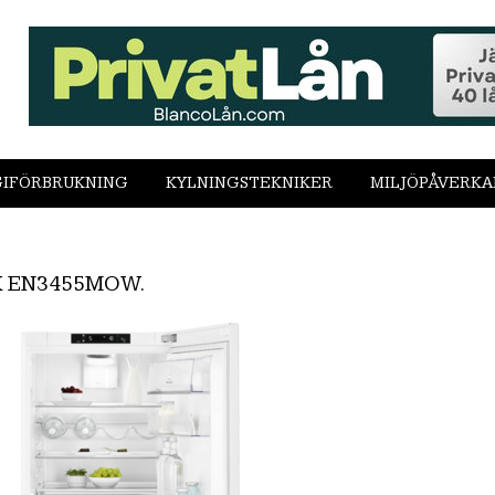
IFÖRBRUKNING
KYLNINGSTEKNIKER
MILJÖPÅVERKA
 EN3455MOW.