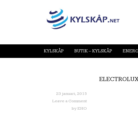
KYLSKÅP
BUTIK – KYLSKÅP
ENERG
ELECTROLUX
23 januari, 2015
Leave a Comment
by
EHO