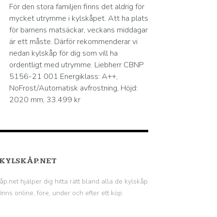
För den stora familjen finns det aldrig för
mycket utrymme i kylskåpet. Att ha plats
för barnens matsäckar, veckans middagar
är ett måste. Därför rekommenderar vi
nedan kylskåp för dig som vill ha
ordentligt med utrymme. Liebherr CBNP
5156-21 001 Energiklass: A++,
NoFrost/Automatisk avfrostning, Höjd:
2020 mm, 33.499 kr
KYLSKÅP.NET
åp.net hjälper dig hitta rätt bland alla de kylskåp
inns online, före, under och efter ett köp.