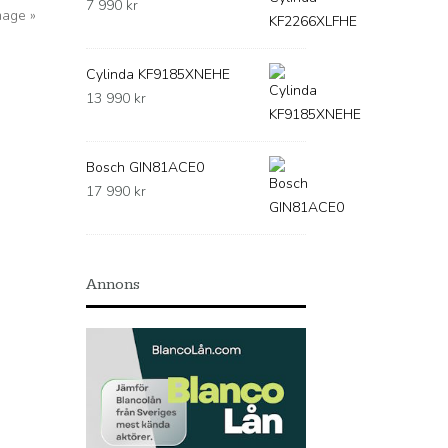
7 990
kr
mage »
Cylinda KF9185XNEHE
13 990
kr
Bosch GIN81ACE0
17 990
kr
Annons