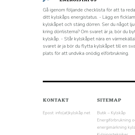
Gå igenom följande checklista för att ta red
ditt kylskåps energistatus. - Lägg en ficklam
kylskåpet och stäng dörren. Ser du något lju
kring dörrlisterna? Om svaret är ja, bör du by
kylskåp. - Står kylskåpet nära en värmekäll
svaret är ja bör du flytta kylskåpet till en sv
plats för att undvika onödig elförbrukning.
KONTAKT
SITEMAP
Epost: info(at)kylskåp.net
Butik – Kylskåp
Energiförbrukning o
energimärkning kyl
Kylningstekniker