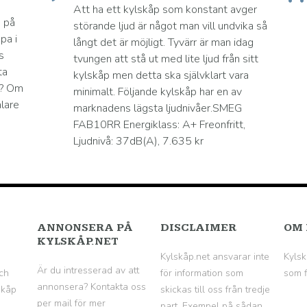
Att ha ett kylskåp som konstant avger
a på
störande ljud är något man vill undvika så
pa i
långt det är möjligt. Tyvärr är man idag
s
tvungen att stå ut med lite ljud från sitt
ta
kylskåp men detta ska självklart vara
a? Om
minimalt. Följande kylskåp har en av
alare
marknadens lägsta ljudnivåer.SMEG
FAB10RR Energiklass: A+ Freonfritt,
Ljudnivå: 37dB(A), 7.635 kr
ANNONSERA PÅ
DISCLAIMER
OM 
KYLSKÅP.NET
Kylskåp.net ansvarar inte
Kylsk
Är du intresserad av att
ch
för information som
som f
annonsera? Kontakta oss
skåp
skickas till oss från tredje
per mail för mer
part. Exempel på sådan