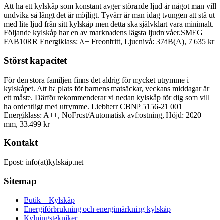
Att ha ett kylskåp som konstant avger störande ljud är något man vill
undvika så långt det är möjligt. Tyvärr är man idag tvungen att stå ut
med lite ljud från sitt kylskåp men detta ska självklart vara minimalt.
Följande kylskåp har en av marknadens lägsta ljudnivåer.SMEG
FAB10RR Energiklass: A+ Freonfritt, Ljudnivå: 37dB(A), 7.635 kr
Störst kapacitet
För den stora familjen finns det aldrig för mycket utrymme i
kylskåpet. Att ha plats för barnens matsäckar, veckans middagar är
ett måste. Därför rekommenderar vi nedan kylskåp för dig som vill
ha ordentligt med utrymme. Liebherr CBNP 5156-21 001
Energiklass: A++, NoFrost/Automatisk avfrostning, Höjd: 2020
mm, 33.499 kr
Kontakt
Epost: info(at)kylskåp.net
Sitemap
Butik – Kylskåp
Energiförbrukning och energimärkning kylskåp
Kylningstekniker