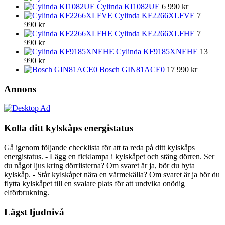
Cylinda KI1082UE
6 990
kr
Cylinda KF2266XLFVE
7
990
kr
Cylinda KF2266XLFHE
7
990
kr
Cylinda KF9185XNEHE
13
990
kr
Bosch GIN81ACE0
17 990
kr
Annons
Kolla ditt kylskåps energistatus
Gå igenom följande checklista för att ta reda på ditt kylskåps
energistatus. - Lägg en ficklampa i kylskåpet och stäng dörren. Ser
du något ljus kring dörrlisterna? Om svaret är ja, bör du byta
kylskåp. - Står kylskåpet nära en värmekälla? Om svaret är ja bör du
flytta kylskåpet till en svalare plats för att undvika onödig
elförbrukning.
Lägst ljudnivå