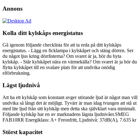
Annons
Kolla ditt kylskåps energistatus
Gå igenom följande checklista för att ta reda på ditt kylskåps
energistatus. - Lägg en ficklampa i kylskåpet och stäng dörren. Ser
du något ljus kring dörrlisterna? Om svaret är ja, bör du byta
kylskåp. - Står kylskåpet nära en värmekälla? Om svaret är ja bör du
flytta kylskåpet till en svalare plats för att undvika onödig
elförbrukning.
Lägst ljudnivå
Att ha ett kylskåp som konstant avger störande ljud är något man vill
undvika så långt det är möjligt. Tyvärr är man idag tvungen att stå ut
med lite ljud från sitt kylskåp men detta ska självklart vara minimalt.
Följande kylskåp har en av marknadens lägsta ljudnivåer.SMEG
FAB10RR Energiklass: A+ Freonfritt, Ljudnivå: 37dB(A), 7.635 kr
Störst kapacitet