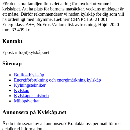
För den stora familjen finns det aldrig för mycket utrymme i
kylskåpet. Att ha plats för barnens matsäckar, veckans middagar är
ett måste. Därför rekommenderar vi nedan kylskåp för dig som vill
ha ordentligt med utrymme. Liebherr CBNP 5156-21 001
Energiklass: A++, NoFrost/Automatisk avfrostning, Höjd: 2020
mm, 33.499 kr
Kontakt
Epost: info(at)kylskåp.net
Sitemap
Butik – Kylskåp
Energiförbrukning och energimärkning kylskåp
Kylningstekniker
Kylskåp
Kylskåpets historia
Miljöpåverkan
Annonsera på Kylskåp.net
Är du intresserad av att annonsera? Kontakta oss per mail för mer
detaljerad information.