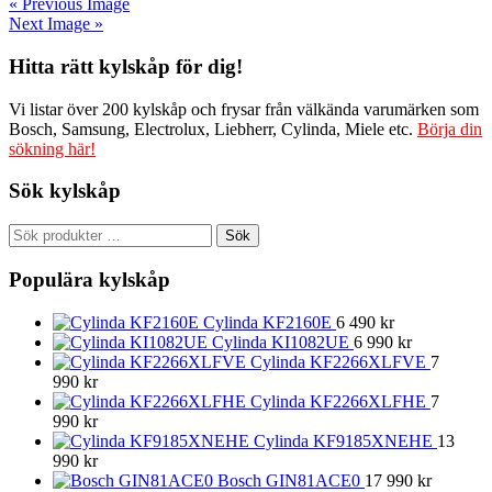
« Previous Image
Next Image »
Hitta rätt kylskåp för dig!
Vi listar över 200 kylskåp och frysar från välkända varumärken som
Bosch, Samsung, Electrolux, Liebherr, Cylinda, Miele etc.
Börja din
sökning här!
Sök kylskåp
Sök
Sök
efter:
Populära kylskåp
Cylinda KF2160E
6 490
kr
Cylinda KI1082UE
6 990
kr
Cylinda KF2266XLFVE
7
990
kr
Cylinda KF2266XLFHE
7
990
kr
Cylinda KF9185XNEHE
13
990
kr
Bosch GIN81ACE0
17 990
kr