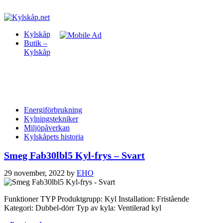
Kylskåp
Butik –
Kylskåp
Energiförbrukning
Kylningstekniker
Miljöpåverkan
Kylskåpets historia
Smeg Fab30lbl5 Kyl-frys – Svart
29 november, 2022
by
EHO
Funktioner TYP Produktgrupp: Kyl Installation: Fristående
Kategori: Dubbel-dörr Typ av kyla: Ventilerad kyl