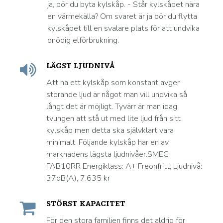
ja, bör du byta kylskåp. - Står kylskåpet nära
en värmekälla? Om svaret är ja bör du flytta
kylskåpet till en svalare plats för att undvika
onödig elförbrukning.
LÄGST LJUDNIVÅ
Att ha ett kylskåp som konstant avger
störande ljud är något man vill undvika så
långt det är möjligt. Tyvärr är man idag
tvungen att stå ut med lite ljud från sitt
kylskåp men detta ska självklart vara
minimalt. Följande kylskåp har en av
marknadens lägsta ljudnivåer.SMEG
FAB10RR Energiklass: A+ Freonfritt, Ljudnivå:
37dB(A), 7.635 kr
STÖRST KAPACITET
För den stora familjen finns det aldrig för