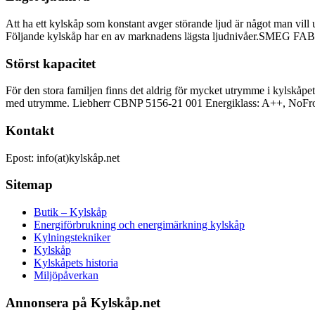
Att ha ett kylskåp som konstant avger störande ljud är något man vill u
Följande kylskåp har en av marknadens lägsta ljudnivåer.SMEG FAB1
Störst kapacitet
För den stora familjen finns det aldrig för mycket utrymme i kylskåpe
med utrymme. Liebherr CBNP 5156-21 001 Energiklass: A++, NoFros
Kontakt
Epost: info(at)kylskåp.net
Sitemap
Butik – Kylskåp
Energiförbrukning och energimärkning kylskåp
Kylningstekniker
Kylskåp
Kylskåpets historia
Miljöpåverkan
Annonsera på Kylskåp.net