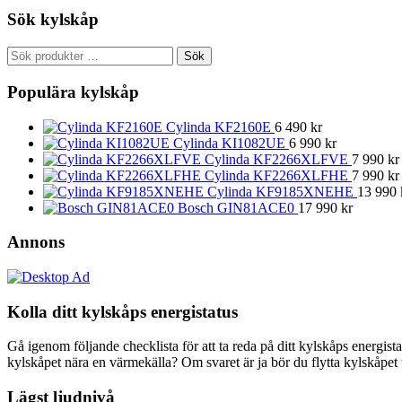
Sök kylskåp
Sök
Sök
efter:
Populära kylskåp
Cylinda KF2160E
6 490
kr
Cylinda KI1082UE
6 990
kr
Cylinda KF2266XLFVE
7 990
kr
Cylinda KF2266XLFHE
7 990
kr
Cylinda KF9185XNEHE
13 990
Bosch GIN81ACE0
17 990
kr
Annons
Kolla ditt kylskåps energistatus
Gå igenom följande checklista för att ta reda på ditt kylskåps energist
kylskåpet nära en värmekälla? Om svaret är ja bör du flytta kylskåpet t
Lägst ljudnivå