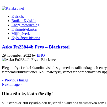
Kylskåp
Butik – Kylskåp
Energiförbrukning
Kylningstekniker
Miljöpåverkan
Kylskåpets historia
Asko Fn23844b Frys – Blacksteel
29 november, 2022
by
EHO
Elegant frys i enkel skandinavisk design med metallhandtag och en ryml
temperaturfluktuationer. No Frost-fryssystemet tar bort behovet av up
« Previous Image
Next Image »
Hitta rätt kylskåp för dig!
Vi listar över 200 kylskåp och frysar från välkända varumärken som 