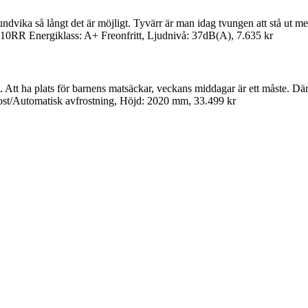
ndvika så långt det är möjligt. Tyvärr är man idag tvungen att stå ut med 
0RR Energiklass: A+ Freonfritt, Ljudnivå: 37dB(A), 7.635 kr
t. Att ha plats för barnens matsäckar, veckans middagar är ett måste. D
t/Automatisk avfrostning, Höjd: 2020 mm, 33.499 kr