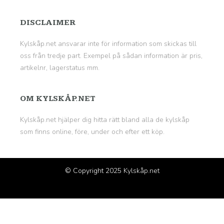
DISCLAIMER
Kylskåp.net ansvarar inte för information som skickas till
oss från tredje part. Exempel på sådan information är pris,
artikelnr, lagerstatus mm.
OM KYLSKÅP.NET
Kylskåp.net hjälper dig hitta rätt bland alla de kylskåp
som finns online, före, under och efter ett köp.
© Copyright 2025
Kylskåp.net