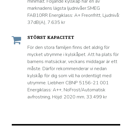
minimalt. Följande kylskåp har en av
marknadens lägsta ljudnivåer.SMEG
FAB10RR Energiklass: A+ Freonfritt, Ljudnivå:
37dB(A), 7.635 kr
STÖRST KAPACITET
För den stora familjen finns det aldrig för
mycket utrymme i kylskåpet. Att ha plats för
barnens matsäckar, veckans middagar är ett
måste. Därför rekommenderar vi nedan
kylskåp för dig som vill ha ordentligt med
utrymme. Liebherr CBNP 5156-21 001
Energiklass: A++, NoFrost/Automatisk
avfrostning, Höjd: 2020 mm, 33.499 kr