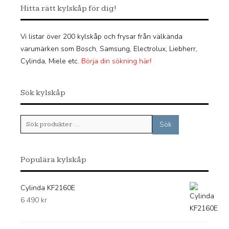
Hitta rätt kylskåp för dig!
Vi listar över 200 kylskåp och frysar från välkända
varumärken som Bosch, Samsung, Electrolux, Liebherr,
Cylinda, Miele etc.
Börja din sökning här!
Sök kylskåp
Sök
Sök
efter:
Populära kylskåp
Cylinda KF2160E
6 490
kr