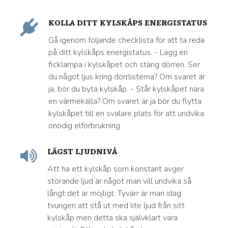
KOLLA DITT KYLSKÅPS ENERGISTATUS
Gå igenom följande checklista för att ta reda
på ditt kylskåps energistatus. - Lägg en
ficklampa i kylskåpet och stäng dörren. Ser
du något ljus kring dörrlisterna? Om svaret är
ja, bör du byta kylskåp. - Står kylskåpet nära
en värmekälla? Om svaret är ja bör du flytta
kylskåpet till en svalare plats för att undvika
onödig elförbrukning.
LÄGST LJUDNIVÅ
Att ha ett kylskåp som konstant avger
störande ljud är något man vill undvika så
långt det är möjligt. Tyvärr är man idag
tvungen att stå ut med lite ljud från sitt
kylskåp men detta ska självklart vara