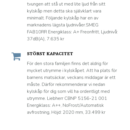
tvungen att stå ut med lite ljud från sitt
kylskåp men detta ska självklart vara
minimalt. Följande kylskåp har en av
marknadens lägsta ljudnivåer.SMEG
FAB10RR Energiklass: A+ Freonfritt, Ljudnivå:
37dB(A), 7.635 kr
STÖRST KAPACITET
För den stora familjen finns det aldrig för
mycket utrymme i kylskåpet. Att ha plats för
barnens matsäckar, veckans middagar är ett
måste. Därför rekommenderar vi nedan
kylskåp för dig som vill ha ordentligt med
utrymme. Liebherr CBNP 5156-21 001
Energiklass: A++, NoFrost/Automatisk
avfrostning, Höjd: 2020 mm, 33.499 kr