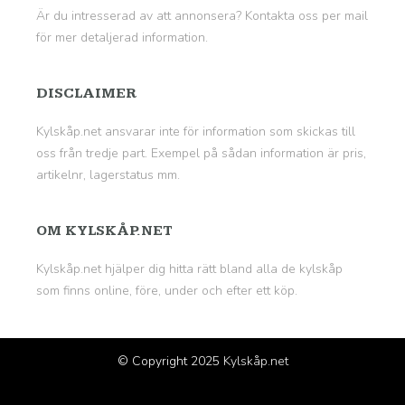
Är du intresserad av att annonsera? Kontakta oss per mail
för mer detaljerad information.
DISCLAIMER
Kylskåp.net ansvarar inte för information som skickas till
oss från tredje part. Exempel på sådan information är pris,
artikelnr, lagerstatus mm.
OM KYLSKÅP.NET
Kylskåp.net hjälper dig hitta rätt bland alla de kylskåp
som finns online, före, under och efter ett köp.
© Copyright 2025
Kylskåp.net