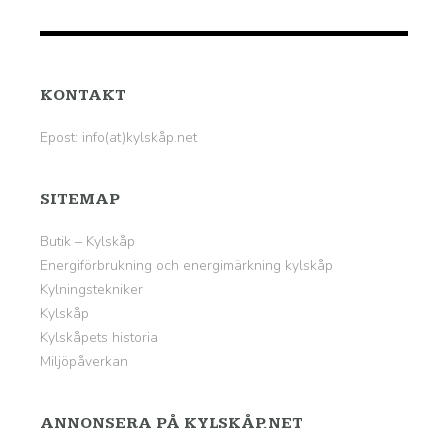
KONTAKT
Epost: info(at)kylskåp.net
SITEMAP
Butik – Kylskåp
Energiförbrukning och energimärkning kylskåp
Kylningstekniker
Kylskåp
Kylskåpets historia
Miljöpåverkan
ANNONSERA PÅ KYLSKÅP.NET