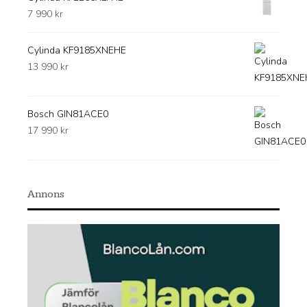
7 990
kr
Cylinda KF9185XNEHE
13 990
kr
Bosch GIN81ACE0
17 990
kr
Annons