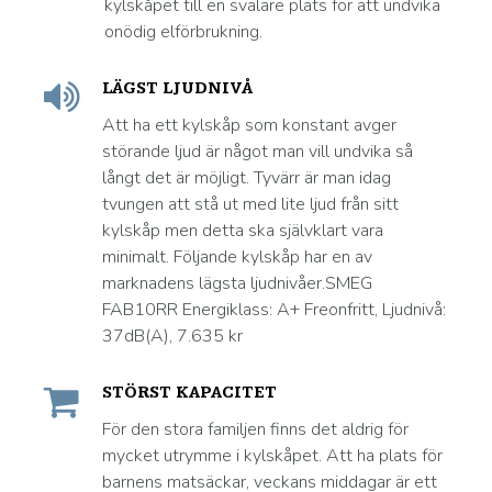
kylskåpet till en svalare plats för att undvika
onödig elförbrukning.
LÄGST LJUDNIVÅ
Att ha ett kylskåp som konstant avger
störande ljud är något man vill undvika så
långt det är möjligt. Tyvärr är man idag
tvungen att stå ut med lite ljud från sitt
kylskåp men detta ska självklart vara
minimalt. Följande kylskåp har en av
marknadens lägsta ljudnivåer.SMEG
FAB10RR Energiklass: A+ Freonfritt, Ljudnivå:
37dB(A), 7.635 kr
STÖRST KAPACITET
För den stora familjen finns det aldrig för
mycket utrymme i kylskåpet. Att ha plats för
barnens matsäckar, veckans middagar är ett