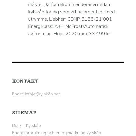
måste. Därför rekommenderar vi nedan
kylskåp för dig som vill ha ordentligt med
utrymme. Liebherr CBNP 5156-21 001
Energiklass: A++, NoFrost/Automatisk
avfrostning, Höjd: 2020 mm, 33.499 kr
KONTAKT
Epost: info(at)kylskåp.net
SITEMAP
Butik – Kylskåp
Energiförbrukning och energimärkning kylskåp