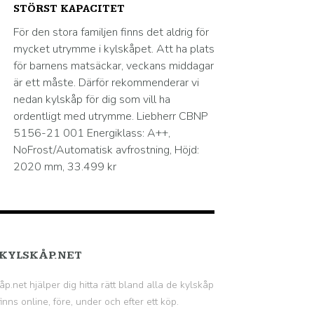
STÖRST KAPACITET
För den stora familjen finns det aldrig för
mycket utrymme i kylskåpet. Att ha plats
för barnens matsäckar, veckans middagar
är ett måste. Därför rekommenderar vi
nedan kylskåp för dig som vill ha
ordentligt med utrymme. Liebherr CBNP
5156-21 001 Energiklass: A++,
NoFrost/Automatisk avfrostning, Höjd:
2020 mm, 33.499 kr
KYLSKÅP.NET
åp.net hjälper dig hitta rätt bland alla de kylskåp
inns online, före, under och efter ett köp.