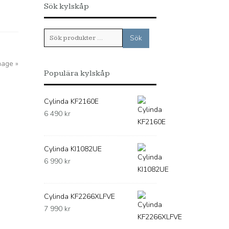
Sök kylskåp
Sök
Sök
efter:
mage »
Populära kylskåp
Cylinda KF2160E
6 490
kr
Cylinda KI1082UE
6 990
kr
Cylinda KF2266XLFVE
7 990
kr