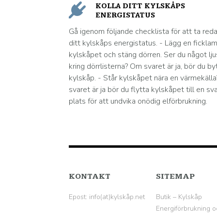
KOLLA DITT KYLSKÅPS
ENERGISTATUS
Gå igenom följande checklista för att ta red
ditt kylskåps energistatus. - Lägg en ficklam
kylskåpet och stäng dörren. Ser du något lju
kring dörrlisterna? Om svaret är ja, bör du by
kylskåp. - Står kylskåpet nära en värmekäll
svaret är ja bör du flytta kylskåpet till en sv
plats för att undvika onödig elförbrukning.
KONTAKT
SITEMAP
Epost: info(at)kylskåp.net
Butik – Kylskåp
Energiförbrukning o