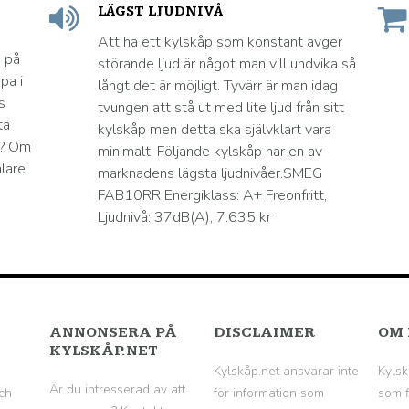
LÄGST LJUDNIVÅ
Att ha ett kylskåp som konstant avger
a på
störande ljud är något man vill undvika så
pa i
långt det är möjligt. Tyvärr är man idag
s
tvungen att stå ut med lite ljud från sitt
ta
kylskåp men detta ska självklart vara
a? Om
minimalt. Följande kylskåp har en av
alare
marknadens lägsta ljudnivåer.SMEG
FAB10RR Energiklass: A+ Freonfritt,
Ljudnivå: 37dB(A), 7.635 kr
ANNONSERA PÅ
DISCLAIMER
OM 
KYLSKÅP.NET
Kylskåp.net ansvarar inte
Kylsk
Är du intresserad av att
ch
för information som
som f