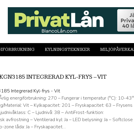
IFÖRBRUKNING
KYLNINGSTEKNIKER
MILJÖPÅVERKA
GN3185 INTEGRERAD KYL-FRYS – VIT
 Årlig energiförbrukning: 270 – Fungerar i temperatur (°C): 10-43
/Material: Vit – Kylkapacitet: 201 – Fryskapacitet: 63 – Frysens
Ljudnivåklass: C – Ljudnivå: 38 – AntiFrost-funktion:
 avfrostning – Ventilerad kyl: Ja – LED belysning: Ja – Softclose
ro-zone låda: Ja – Fryskapacitet…