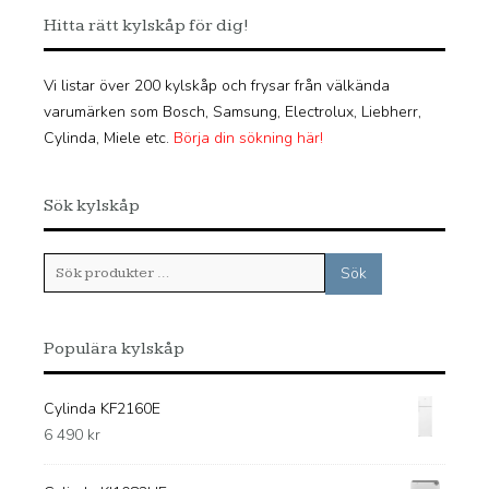
Hitta rätt kylskåp för dig!
Vi listar över 200 kylskåp och frysar från välkända
varumärken som Bosch, Samsung, Electrolux, Liebherr,
Cylinda, Miele etc.
Börja din sökning här!
Sök kylskåp
Sök
Sök
efter:
Populära kylskåp
Cylinda KF2160E
6 490
kr