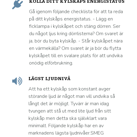
KOLLA DITT KYLSKÅPS ENERGISTATUS
Gå igenom följande checklista för att ta reda
på ditt kylskåps energistatus. - Lägg en
ficklampa i kylskåpet och stäng dörren. Ser
du något ljus kring dörrlisterna? Om svaret är
ja, bör du byta kylskåp. - Står kylskåpet nära
en värmekälla? Om svaret är ja bör du flytta
kylskåpet till en svalare plats för att undvika
onödig elförbrukning.
LÄGST LJUDNIVÅ
Att ha ett kylskåp som konstant avger
störande ljud är något man vill undvika så
långt det är möjligt. Tyvärr är man idag
tvungen att stå ut med lite ljud från sitt
kylskåp men detta ska självklart vara
minimalt. Följande kylskåp har en av
marknadens lägsta ljudnivåer.SMEG