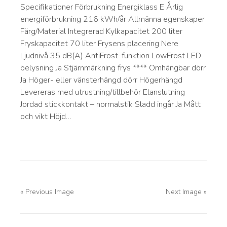
Specifikationer Förbrukning Energiklass E Årlig
energiförbrukning 216 kWh/år Allmänna egenskaper
Färg/Material Integrerad Kylkapacitet 200 liter
Fryskapacitet 70 liter Frysens placering Nere
Ljudnivå 35 dB(A) AntiFrost-funktion LowFrost LED
belysning Ja Stjärnmärkning frys **** Omhängbar dörr
Ja Höger- eller vänsterhängd dörr Högerhängd
Levereras med utrustning/tillbehör Elanslutning
Jordad stickkontakt – normalstik Sladd ingår Ja Mått
och vikt Höjd…
« Previous Image
Next Image »