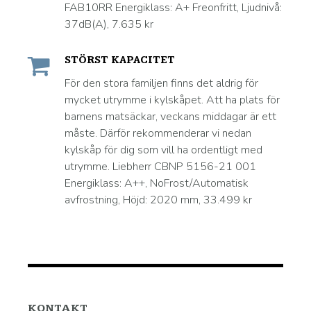
FAB10RR Energiklass: A+ Freonfritt, Ljudnivå:
37dB(A), 7.635 kr
STÖRST KAPACITET
För den stora familjen finns det aldrig för
mycket utrymme i kylskåpet. Att ha plats för
barnens matsäckar, veckans middagar är ett
måste. Därför rekommenderar vi nedan
kylskåp för dig som vill ha ordentligt med
utrymme. Liebherr CBNP 5156-21 001
Energiklass: A++, NoFrost/Automatisk
avfrostning, Höjd: 2020 mm, 33.499 kr
KONTAKT