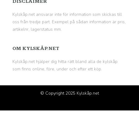
DISCLAIMER
Kylskåp.net ansvarar inte för information som skickas till
oss från tredje part. Exempel på sådan information är pris,
artikelnr, lagerstatus mm.
OM KYLSKÅP.NET
Kylskåp.net hjälper dig hitta rätt bland alla de kylskåp
som finns online, före, under och efter ett köp.
© Copyright 2025
Kylskåp.net