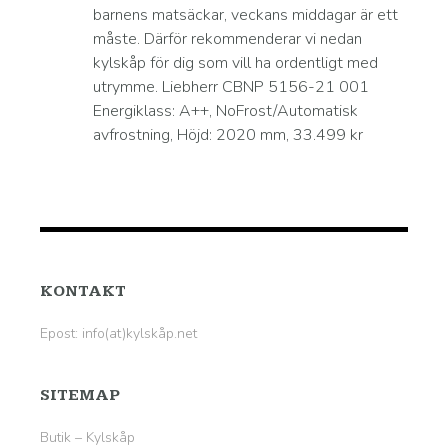
barnens matsäckar, veckans middagar är ett
måste. Därför rekommenderar vi nedan
kylskåp för dig som vill ha ordentligt med
utrymme. Liebherr CBNP 5156-21 001
Energiklass: A++, NoFrost/Automatisk
avfrostning, Höjd: 2020 mm, 33.499 kr
KONTAKT
Epost: info(at)kylskåp.net
SITEMAP
Butik – Kylskåp