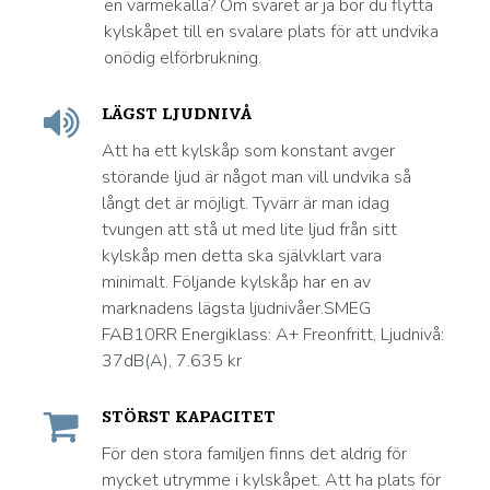
en värmekälla? Om svaret är ja bör du flytta
kylskåpet till en svalare plats för att undvika
onödig elförbrukning.
LÄGST LJUDNIVÅ
Att ha ett kylskåp som konstant avger
störande ljud är något man vill undvika så
långt det är möjligt. Tyvärr är man idag
tvungen att stå ut med lite ljud från sitt
kylskåp men detta ska självklart vara
minimalt. Följande kylskåp har en av
marknadens lägsta ljudnivåer.SMEG
FAB10RR Energiklass: A+ Freonfritt, Ljudnivå:
37dB(A), 7.635 kr
STÖRST KAPACITET
För den stora familjen finns det aldrig för
mycket utrymme i kylskåpet. Att ha plats för