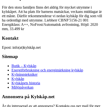
För den stora familjen finns det aldrig för mycket utrymme i
kylskåpet. Att ha plats för barnens matsäckar, veckans middagar är
ett måste. Därför rekommenderar vi nedan kylskåp för dig som vill
ha ordentligt med utrymme. Liebherr CBNP 5156-21 001
Energiklass: A++, NoFrost/Automatisk avfrostning, Höjd: 2020
mm, 33.499 kr
Kontakt
Epost: info(at)kylskåp.net
Sitemap
Butik – Kylskåp
Energiförbrukning och energimärkning kylskåp
Kylningstekniker
Kylskåp
Kylskåpets historia
Miljöpåverkan
Annonsera på Kylskåp.net
Är du intresserad av att annonsera? Kontakta oss per mail för mer