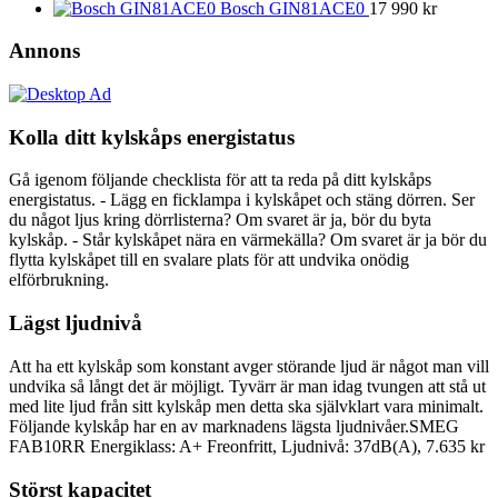
Bosch GIN81ACE0
17 990
kr
Annons
Kolla ditt kylskåps energistatus
Gå igenom följande checklista för att ta reda på ditt kylskåps
energistatus. - Lägg en ficklampa i kylskåpet och stäng dörren. Ser
du något ljus kring dörrlisterna? Om svaret är ja, bör du byta
kylskåp. - Står kylskåpet nära en värmekälla? Om svaret är ja bör du
flytta kylskåpet till en svalare plats för att undvika onödig
elförbrukning.
Lägst ljudnivå
Att ha ett kylskåp som konstant avger störande ljud är något man vill
undvika så långt det är möjligt. Tyvärr är man idag tvungen att stå ut
med lite ljud från sitt kylskåp men detta ska självklart vara minimalt.
Följande kylskåp har en av marknadens lägsta ljudnivåer.SMEG
FAB10RR Energiklass: A+ Freonfritt, Ljudnivå: 37dB(A), 7.635 kr
Störst kapacitet