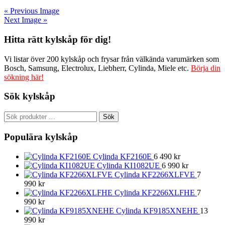
« Previous Image
Next Image »
Hitta rätt kylskåp för dig!
Vi listar över 200 kylskåp och frysar från välkända varumärken som
Bosch, Samsung, Electrolux, Liebherr, Cylinda, Miele etc.
Börja din
sökning här!
Sök kylskåp
Sök
Sök
efter:
Populära kylskåp
Cylinda KF2160E
6 490
kr
Cylinda KI1082UE
6 990
kr
Cylinda KF2266XLFVE
7
990
kr
Cylinda KF2266XLFHE
7
990
kr
Cylinda KF9185XNEHE
13
990
kr