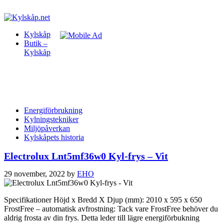
Kylskåp
Butik –
Kylskåp
Energiförbrukning
Kylningstekniker
Miljöpåverkan
Kylskåpets historia
Electrolux Lnt5mf36w0 Kyl-frys – Vit
29 november, 2022
by
EHO
Specifikationer Höjd x Bredd X Djup (mm): 2010 x 595 x 650
FrostFree – automatisk avfrostning: Tack vare FrostFree behöver du
aldrig frosta av din frys. Detta leder till lägre energiförbukning