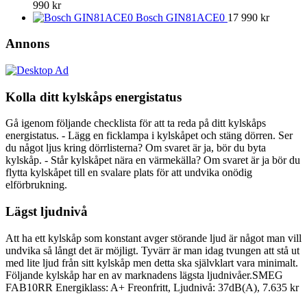
990
kr
Bosch GIN81ACE0
17 990
kr
Annons
Kolla ditt kylskåps energistatus
Gå igenom följande checklista för att ta reda på ditt kylskåps
energistatus. - Lägg en ficklampa i kylskåpet och stäng dörren. Ser
du något ljus kring dörrlisterna? Om svaret är ja, bör du byta
kylskåp. - Står kylskåpet nära en värmekälla? Om svaret är ja bör du
flytta kylskåpet till en svalare plats för att undvika onödig
elförbrukning.
Lägst ljudnivå
Att ha ett kylskåp som konstant avger störande ljud är något man vill
undvika så långt det är möjligt. Tyvärr är man idag tvungen att stå ut
med lite ljud från sitt kylskåp men detta ska självklart vara minimalt.
Följande kylskåp har en av marknadens lägsta ljudnivåer.SMEG
FAB10RR Energiklass: A+ Freonfritt, Ljudnivå: 37dB(A), 7.635 kr