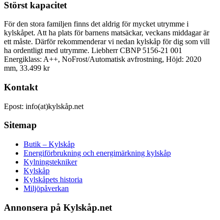
Störst kapacitet
För den stora familjen finns det aldrig för mycket utrymme i
kylskåpet. Att ha plats för barnens matsäckar, veckans middagar är
ett måste. Därför rekommenderar vi nedan kylskåp för dig som vill
ha ordentligt med utrymme. Liebherr CBNP 5156-21 001
Energiklass: A++, NoFrost/Automatisk avfrostning, Höjd: 2020
mm, 33.499 kr
Kontakt
Epost: info(at)kylskåp.net
Sitemap
Butik – Kylskåp
Energiförbrukning och energimärkning kylskåp
Kylningstekniker
Kylskåp
Kylskåpets historia
Miljöpåverkan
Annonsera på Kylskåp.net