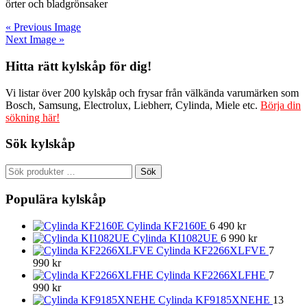
örter och bladgrönsaker
« Previous Image
Next Image »
Hitta rätt kylskåp för dig!
Vi listar över 200 kylskåp och frysar från välkända varumärken som
Bosch, Samsung, Electrolux, Liebherr, Cylinda, Miele etc.
Börja din
sökning här!
Sök kylskåp
Sök
Sök
efter:
Populära kylskåp
Cylinda KF2160E
6 490
kr
Cylinda KI1082UE
6 990
kr
Cylinda KF2266XLFVE
7
990
kr
Cylinda KF2266XLFHE
7
990
kr
Cylinda KF9185XNEHE
13