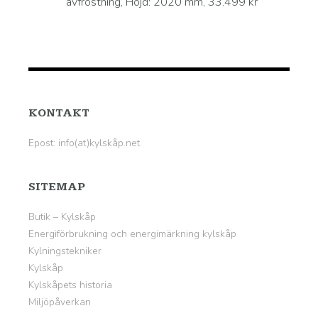
avfrostning, Höjd: 2020 mm, 33.499 kr
KONTAKT
Epost: info(at)kylskåp.net
SITEMAP
Butik – Kylskåp
Energiförbrukning och energimärkning kylskåp
Kylningstekniker
Kylskåp
Kylskåpets historia
Miljöpåverkan