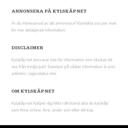
ANNONSERA PÅ KYLSKÅP.NET
Är du intresserad av att annonsera? Kontakta oss per mail
för mer detaljerad information.
DISCLAIMER
Kylskåp.net ansvarar inte för information som skickas till
oss från tredje part. Exempel på sådan information är pris,
artikelnr, lagerstatus mm.
OM KYLSKÅP.NET
Kylskåp.net hjälper dig hitta rätt bland alla de kylskåp
som finns online, före, under och efter ett köp.