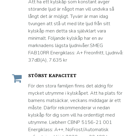
Att ha ett kylskåp som konstant avger
störande ljud är något man vill undvika så
långt det är möjligt. Tyvärr är man idag
tvungen att stå ut med lite ljud från sitt
kylskåp men detta ska självklart vara
minimalt. Följande kylskåp har en av
marknadens lägsta ljudnivåer.SMEG
FAB10RR Energiklass: A+ Freonfritt, Ljudnivå:
37dB(A), 7.635 kr
STÖRST KAPACITET
För den stora familjen finns det aldrig för
mycket utrymme i kylskåpet. Att ha plats för
barnens matsäckar, veckans middagar är ett
måste. Därför rekommenderar vi nedan
kylskåp för dig som vill ha ordentligt med
utrymme. Liebherr CBNP 5156-21 001
Energiklass: A++, NoFrost/Automatisk