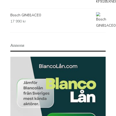
Bosch GIN81ACE0
17 990
kr
Annons