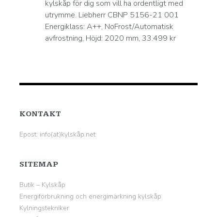
kylskåp för dig som vill ha ordentligt med
utrymme. Liebherr CBNP 5156-21 001
Energiklass: A++, NoFrost/Automatisk
avfrostning, Höjd: 2020 mm, 33.499 kr
KONTAKT
Epost: info(at)kylskåp.net
SITEMAP
Butik – Kylskåp
Energiförbrukning och energimärkning kylskåp
Kylningstekniker