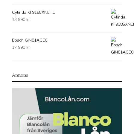
Cylinda KF9185XNEHE
13 990
kr
Bosch GIN81ACE0
17 990
kr
Annons