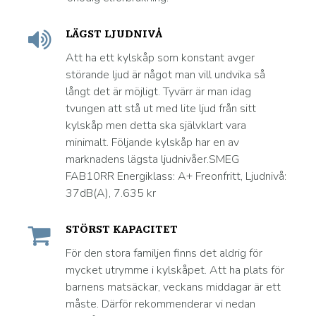
LÄGST LJUDNIVÅ
Att ha ett kylskåp som konstant avger
störande ljud är något man vill undvika så
långt det är möjligt. Tyvärr är man idag
tvungen att stå ut med lite ljud från sitt
kylskåp men detta ska självklart vara
minimalt. Följande kylskåp har en av
marknadens lägsta ljudnivåer.SMEG
FAB10RR Energiklass: A+ Freonfritt, Ljudnivå:
37dB(A), 7.635 kr
STÖRST KAPACITET
För den stora familjen finns det aldrig för
mycket utrymme i kylskåpet. Att ha plats för
barnens matsäckar, veckans middagar är ett
måste. Därför rekommenderar vi nedan