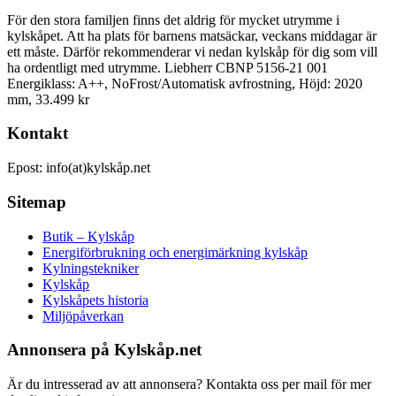
För den stora familjen finns det aldrig för mycket utrymme i
kylskåpet. Att ha plats för barnens matsäckar, veckans middagar är
ett måste. Därför rekommenderar vi nedan kylskåp för dig som vill
ha ordentligt med utrymme. Liebherr CBNP 5156-21 001
Energiklass: A++, NoFrost/Automatisk avfrostning, Höjd: 2020
mm, 33.499 kr
Kontakt
Epost: info(at)kylskåp.net
Sitemap
Butik – Kylskåp
Energiförbrukning och energimärkning kylskåp
Kylningstekniker
Kylskåp
Kylskåpets historia
Miljöpåverkan
Annonsera på Kylskåp.net
Är du intresserad av att annonsera? Kontakta oss per mail för mer