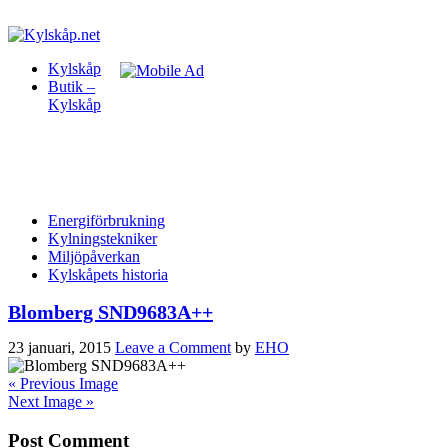
Kylskåp
Butik –
Kylskåp
Energiförbrukning
Kylningstekniker
Miljöpåverkan
Kylskåpets historia
Blomberg SND9683A++
23 januari, 2015
Leave a Comment
by
EHO
« Previous Image
Next Image »
Post Comment