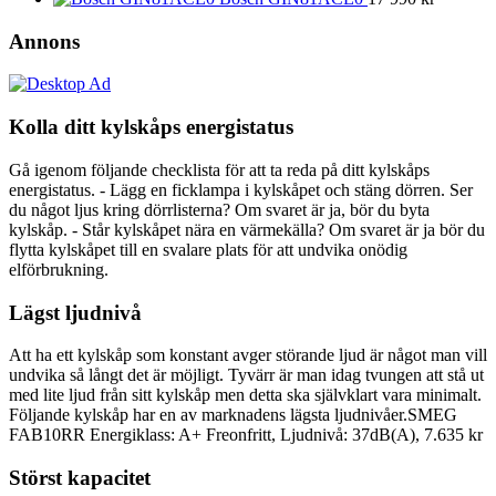
Annons
Kolla ditt kylskåps energistatus
Gå igenom följande checklista för att ta reda på ditt kylskåps
energistatus. - Lägg en ficklampa i kylskåpet och stäng dörren. Ser
du något ljus kring dörrlisterna? Om svaret är ja, bör du byta
kylskåp. - Står kylskåpet nära en värmekälla? Om svaret är ja bör du
flytta kylskåpet till en svalare plats för att undvika onödig
elförbrukning.
Lägst ljudnivå
Att ha ett kylskåp som konstant avger störande ljud är något man vill
undvika så långt det är möjligt. Tyvärr är man idag tvungen att stå ut
med lite ljud från sitt kylskåp men detta ska självklart vara minimalt.
Följande kylskåp har en av marknadens lägsta ljudnivåer.SMEG
FAB10RR Energiklass: A+ Freonfritt, Ljudnivå: 37dB(A), 7.635 kr
Störst kapacitet