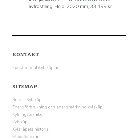
avfrostning, Höjd: 2020 mm, 33.499 kr
KONTAKT
Epost: info(at)kylskåp.net
SITEMAP
Butik – Kylskåp
Energiförbrukning och energimärkning kylskåp
Kylningstekniker
Kylskåp
Kylskåpets historia
Miljöpåverkan