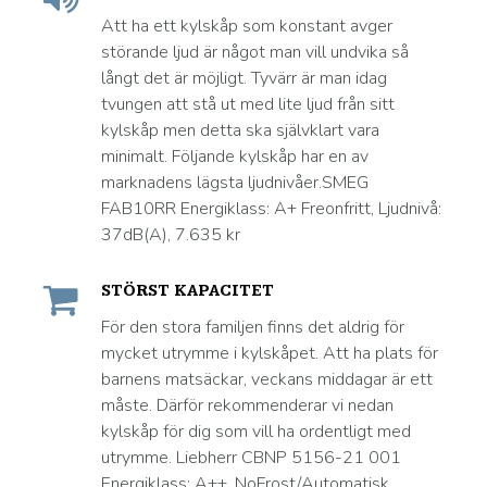
Att ha ett kylskåp som konstant avger
störande ljud är något man vill undvika så
långt det är möjligt. Tyvärr är man idag
tvungen att stå ut med lite ljud från sitt
kylskåp men detta ska självklart vara
minimalt. Följande kylskåp har en av
marknadens lägsta ljudnivåer.SMEG
FAB10RR Energiklass: A+ Freonfritt, Ljudnivå:
37dB(A), 7.635 kr
STÖRST KAPACITET
För den stora familjen finns det aldrig för
mycket utrymme i kylskåpet. Att ha plats för
barnens matsäckar, veckans middagar är ett
måste. Därför rekommenderar vi nedan
kylskåp för dig som vill ha ordentligt med
utrymme. Liebherr CBNP 5156-21 001
Energiklass: A++, NoFrost/Automatisk