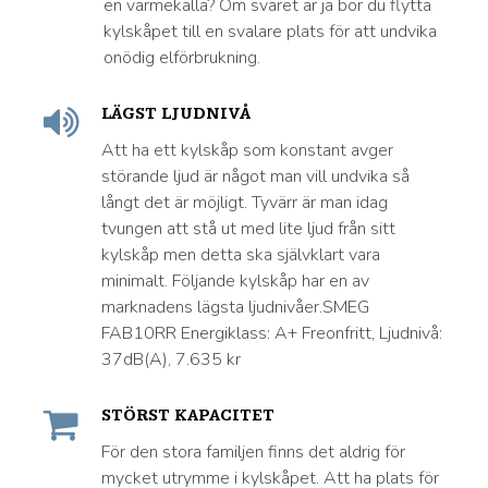
en värmekälla? Om svaret är ja bör du flytta
kylskåpet till en svalare plats för att undvika
onödig elförbrukning.
LÄGST LJUDNIVÅ
Att ha ett kylskåp som konstant avger
störande ljud är något man vill undvika så
långt det är möjligt. Tyvärr är man idag
tvungen att stå ut med lite ljud från sitt
kylskåp men detta ska självklart vara
minimalt. Följande kylskåp har en av
marknadens lägsta ljudnivåer.SMEG
FAB10RR Energiklass: A+ Freonfritt, Ljudnivå:
37dB(A), 7.635 kr
STÖRST KAPACITET
För den stora familjen finns det aldrig för
mycket utrymme i kylskåpet. Att ha plats för