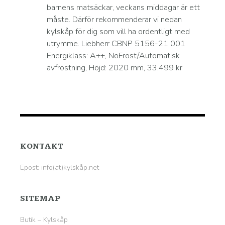
barnens matsäckar, veckans middagar är ett
måste. Därför rekommenderar vi nedan
kylskåp för dig som vill ha ordentligt med
utrymme. Liebherr CBNP 5156-21 001
Energiklass: A++, NoFrost/Automatisk
avfrostning, Höjd: 2020 mm, 33.499 kr
KONTAKT
Epost: info(at)kylskåp.net
SITEMAP
Butik – Kylskåp