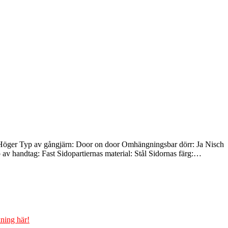
: Höger Typ av gångjärn: Door on door Omhängningsbar dörr: Ja Nisch
v handtag: Fast Sidopartiernas material: Stål Sidornas färg:…
ning här!