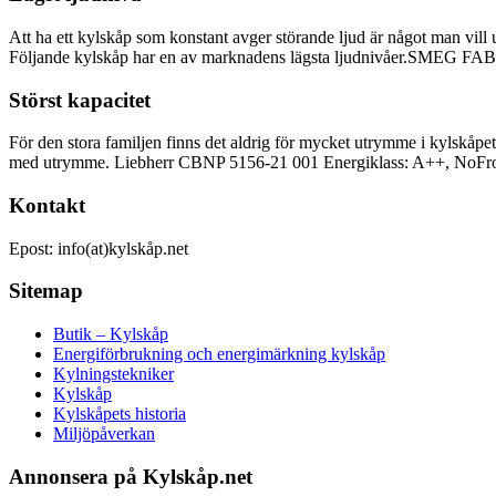
Att ha ett kylskåp som konstant avger störande ljud är något man vill u
Följande kylskåp har en av marknadens lägsta ljudnivåer.SMEG FAB1
Störst kapacitet
För den stora familjen finns det aldrig för mycket utrymme i kylskåpe
med utrymme. Liebherr CBNP 5156-21 001 Energiklass: A++, NoFros
Kontakt
Epost: info(at)kylskåp.net
Sitemap
Butik – Kylskåp
Energiförbrukning och energimärkning kylskåp
Kylningstekniker
Kylskåp
Kylskåpets historia
Miljöpåverkan
Annonsera på Kylskåp.net