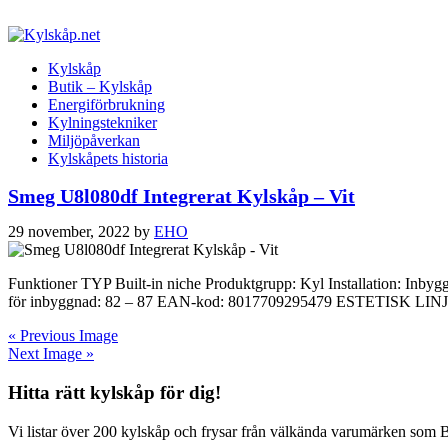
Kylskåp
Butik – Kylskåp
Energiförbrukning
Kylningstekniker
Miljöpåverkan
Kylskåpets historia
Smeg U8l080df Integrerat Kylskåp – Vit
29 november, 2022
by
EHO
Funktioner TYP Built-in niche Produktgrupp: Kyl Installation: Inby
för inbyggnad: 82 – 87 EAN-kod: 8017709295479 ESTETISK LINJE Färg:
« Previous Image
Next Image »
Hitta rätt kylskåp för dig!
Vi listar över 200 kylskåp och frysar från välkända varumärken som 