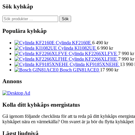
Sök kylskåp
Sök
Sök
efter:
Populära kylskåp
Cylinda KF2160E
6 490
kr
Cylinda KI1082UE
6 990
kr
Cylinda KF2266XLFVE
7 990
kr
Cylinda KF2266XLFHE
7 990
kr
Cylinda KF9185XNEHE
13 990
Bosch GIN81ACE0
17 990
kr
Annons
Kolla ditt kylskåps energistatus
Gå igenom följande checklista för att ta reda på ditt kylskåps energist
kylskåpet nära en värmekälla? Om svaret är ja bör du flytta kylskåpet t
Lägst ljudnivå