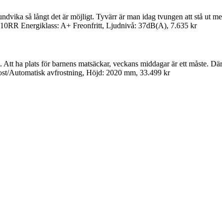
ndvika så långt det är möjligt. Tyvärr är man idag tvungen att stå ut med 
0RR Energiklass: A+ Freonfritt, Ljudnivå: 37dB(A), 7.635 kr
t. Att ha plats för barnens matsäckar, veckans middagar är ett måste. D
t/Automatisk avfrostning, Höjd: 2020 mm, 33.499 kr