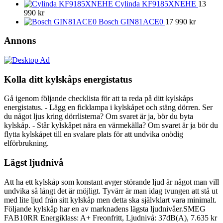
Cylinda KF9185XNEHE
13
990
kr
Bosch GIN81ACE0
17 990
kr
Annons
Kolla ditt kylskåps energistatus
Gå igenom följande checklista för att ta reda på ditt kylskåps
energistatus. - Lägg en ficklampa i kylskåpet och stäng dörren. Ser
du något ljus kring dörrlisterna? Om svaret är ja, bör du byta
kylskåp. - Står kylskåpet nära en värmekälla? Om svaret är ja bör du
flytta kylskåpet till en svalare plats för att undvika onödig
elförbrukning.
Lägst ljudnivå
Att ha ett kylskåp som konstant avger störande ljud är något man vill
undvika så långt det är möjligt. Tyvärr är man idag tvungen att stå ut
med lite ljud från sitt kylskåp men detta ska självklart vara minimalt.
Följande kylskåp har en av marknadens lägsta ljudnivåer.SMEG
FAB10RR Energiklass: A+ Freonfritt, Ljudnivå: 37dB(A), 7.635 kr