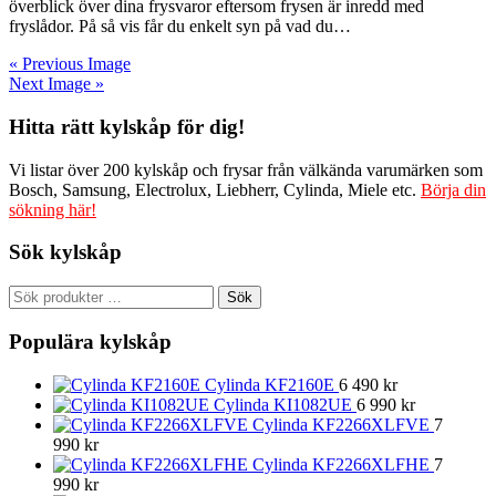
överblick över dina frysvaror eftersom frysen är inredd med
fryslådor. På så vis får du enkelt syn på vad du…
« Previous Image
Next Image »
Hitta rätt kylskåp för dig!
Vi listar över 200 kylskåp och frysar från välkända varumärken som
Bosch, Samsung, Electrolux, Liebherr, Cylinda, Miele etc.
Börja din
sökning här!
Sök kylskåp
Sök
Sök
efter:
Populära kylskåp
Cylinda KF2160E
6 490
kr
Cylinda KI1082UE
6 990
kr
Cylinda KF2266XLFVE
7
990
kr
Cylinda KF2266XLFHE
7
990
kr