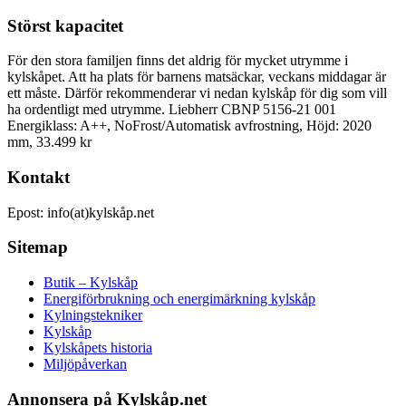
Störst kapacitet
För den stora familjen finns det aldrig för mycket utrymme i
kylskåpet. Att ha plats för barnens matsäckar, veckans middagar är
ett måste. Därför rekommenderar vi nedan kylskåp för dig som vill
ha ordentligt med utrymme. Liebherr CBNP 5156-21 001
Energiklass: A++, NoFrost/Automatisk avfrostning, Höjd: 2020
mm, 33.499 kr
Kontakt
Epost: info(at)kylskåp.net
Sitemap
Butik – Kylskåp
Energiförbrukning och energimärkning kylskåp
Kylningstekniker
Kylskåp
Kylskåpets historia
Miljöpåverkan
Annonsera på Kylskåp.net