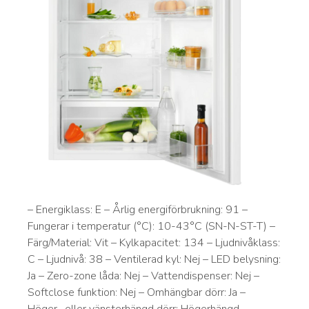
– Energiklass: E – Årlig energiförbrukning: 91 –
Fungerar i temperatur (°C): 10-43°C (SN-N-ST-T) –
Färg/Material: Vit – Kylkapacitet: 134 – Ljudnivåklass:
C – Ljudnivå: 38 – Ventilerad kyl: Nej – LED belysning:
Ja – Zero-zone låda: Nej – Vattendispenser: Nej –
Softclose funktion: Nej – Omhängbar dörr: Ja –
Höger- eller vänsterhängd dörr: Högerhängd…