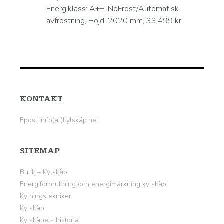
Energiklass: A++, NoFrost/Automatisk
avfrostning, Höjd: 2020 mm, 33.499 kr
KONTAKT
Epost: info(at)kylskåp.net
SITEMAP
Butik – Kylskåp
Energiförbrukning och energimärkning kylskåp
Kylningstekniker
Kylskåp
Kylskåpets historia