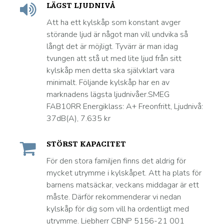
LÄGST LJUDNIVÅ
Att ha ett kylskåp som konstant avger
störande ljud är något man vill undvika så
långt det är möjligt. Tyvärr är man idag
tvungen att stå ut med lite ljud från sitt
kylskåp men detta ska självklart vara
minimalt. Följande kylskåp har en av
marknadens lägsta ljudnivåer.SMEG
FAB10RR Energiklass: A+ Freonfritt, Ljudnivå:
37dB(A), 7.635 kr
STÖRST KAPACITET
För den stora familjen finns det aldrig för
mycket utrymme i kylskåpet. Att ha plats för
barnens matsäckar, veckans middagar är ett
måste. Därför rekommenderar vi nedan
kylskåp för dig som vill ha ordentligt med
utrymme. Liebherr CBNP 5156-21 001